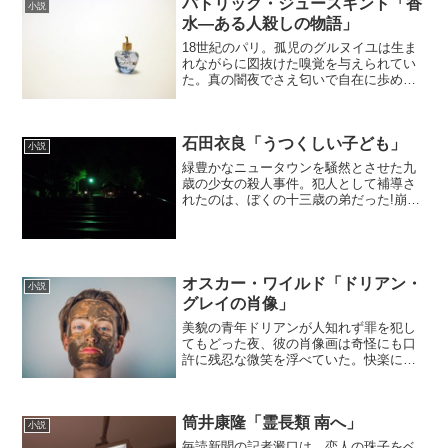
パトリック・ジュースキント「香
小説
水―ある人殺しの物語」
18世紀のパリ。孤児のグルヌイユは生ま
れながらに図抜けた嗅覚を与えられてい
た。真の闇夜でさえ匂いで自在に歩め
る。異才はやがて香水調合師としてパリ
中を陶然とさせる。さらなる芳香を求め
た男は、ある日、処女の体臭に我を忘れ
石田衣良「うつくしい子ども」
る。この匂いをわがものに...
小説
緑豊かなニュータウンを騒然とさせた九
歳の少女の殺人事件。犯人として補導さ
れたのは、ぼくの十三歳の弟だった!崩壊
する家族、変質する地域社会、沈黙を守
る学校…。殺人者のこころの深部と真実
を求めて、十四歳の兄は調査を始める。
少年の孤独な闘いと成長...
オスカー・ワイルド「ドリアン・
小説
グレイの肖像」
美貌の青年ドリアンが人知れず罪を犯し
てもどった夜、彼の肖像画は奇怪にも口
許に残忍な微笑を浮べていた。快楽にふ
けり醜さを加えてゆく彼の魂そのまま
に、肖像は次第に醜悪になってゆく。―
美貌と若さを保ちつづける肉体の恐ろし
筒井康隆「霊長類 南へ」
い姿に変貌する魂との対比を...
小説
毎読新聞の記者澱口は、恋人の珠子をベ