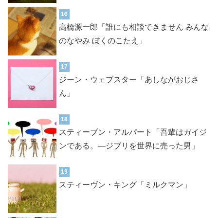
16
高橋源一郎「誰にも相談できません みんな
のなやみ ぼくのこたえ」
17
ジーン・ウェブスター「あしながおじさ
ん」
18
スティーブン・アルパート「吾輩はガイジ
ンである。―ジブリを世界に売った男」
19
スティーヴン・キング「ミルクマン」