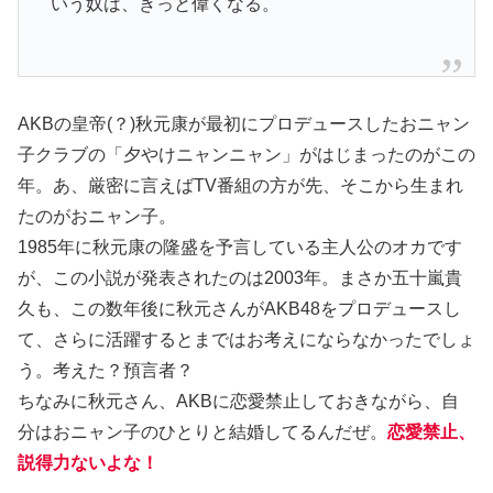
いう奴は、きっと偉くなる。
AKBの皇帝(？)秋元康が最初にプロデュースしたおニャン
子クラブの「夕やけニャンニャン」がはじまったのがこの
年。あ、厳密に言えばTV番組の方が先、そこから生まれ
たのがおニャン子。
1985年に秋元康の隆盛を予言している主人公のオカです
が、この小説が発表されたのは2003年。まさか五十嵐貴
久も、この数年後に秋元さんがAKB48をプロデュースし
て、さらに活躍するとまではお考えにならなかったでしょ
う。考えた？預言者？
ちなみに秋元さん、AKBに恋愛禁止しておきながら、自
分はおニャン子のひとりと結婚してるんだぜ。
恋愛禁止、
説得力ないよな！