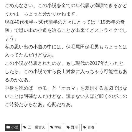
ごめんなさい、この小説を全ての年代層が満喫できるかど
うかは、ちょっと分かりかねます。
現在40代後半～50代前半の方々にとっては「1985年の奇
跡」で思い出の小道を辿ることが出来てどストライクでし
ょう。
私の思い出の小道の中には、保毛尾田保毛男もちょっとは
入ってたんだけどなあ。
この小説が発表されたのが、もし現代の2017年だったと
したら、この小説ですら炎上対象に入っちゃう可能性もあ
るのかなあ。
中身を読めば「ホモ」と「オカマ」を差別する意図ではな
いことは明確なんだけどな。読まない人ほど叩くのがこの
ご時勢だからなあ。心配だなあ。
小説
五十嵐貴久
学校
野球
青春