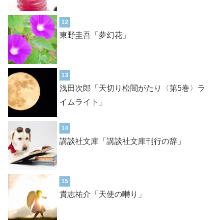
12
東野圭吾「夢幻花」
13
浅田次郎「天切り松闇がたり〈第5巻〉ラ
イムライト」
14
講談社文庫「講談社文庫刊行の辞」
15
貴志祐介「天使の囀り」