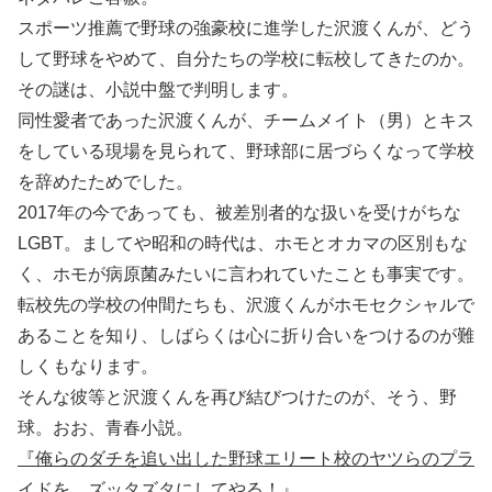
スポーツ推薦で野球の強豪校に進学した沢渡くんが、どう
して野球をやめて、自分たちの学校に転校してきたのか。
その謎は、小説中盤で判明します。
同性愛者であった沢渡くんが、チームメイト（男）とキス
をしている現場を見られて、野球部に居づらくなって学校
を辞めたためでした。
2017年の今であっても、被差別者的な扱いを受けがちな
LGBT。ましてや昭和の時代は、ホモとオカマの区別もな
く、ホモが病原菌みたいに言われていたことも事実です。
転校先の学校の仲間たちも、沢渡くんがホモセクシャルで
あることを知り、しばらくは心に折り合いをつけるのが難
しくもなります。
そんな彼等と沢渡くんを再び結びつけたのが、そう、野
球。おお、青春小説。
『俺らのダチを追い出した野球エリート校のヤツらのプラ
イドを、ズッタズタにしてやる！』