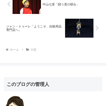
中山七里「闘う君の唄を」
ジャン・トゥーレ「ようこそ、自殺用品
専門店へ」
ホーム
小説
このブログの管理人