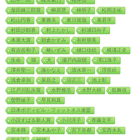
田中一郎
桜木紫乃
桜井信一
柴田錬三郎賞
柳原慧
林明子
松岡圭祐
松山円香
東雅夫
東川篤哉
東君平
村田沙耶香
村上たかし
杉浦日向子
本屋大賞
朝倉かすみ
有村朋美
有吉佐和子
椿いずみ
樋口佳絵
横溝正史
生命
猫
犬
瀬戸内寂聴
澤口珠子
澤井聖一
湊かなえ
清水草一
浮世絵
浅倉卓弥
泉昌之
沼正三
池上彰
江戸川乱歩賞
水野雅浩
水野大樹
歌舞伎
曽野綾子
早見和真
日本ボディビル・フィットネス連盟
小説すばる新人賞
小川洋子
寄藤文平
宮本輝
宮木あや子
宮下奈都
安西水丸