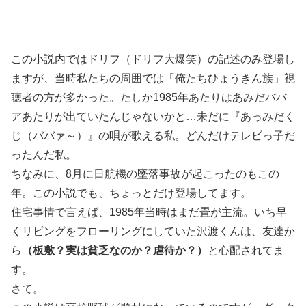
この小説内ではドリフ（ドリフ大爆笑）の記述のみ登場し
ますが、当時私たちの周囲では「俺たちひょうきん族」視
聴者の方が多かった。たしか1985年あたりはあみだババ
アあたりが出ていたんじゃないかと…未だに『あっみだく
じ（ババァ～）』の唄が歌える私。どんだけテレビっ子だ
ったんだ私。
ちなみに、8月に日航機の墜落事故が起こったのもこの
年。この小説でも、ちょっとだけ登場してます。
住宅事情で言えば、1985年当時はまだ畳が主流。いち早
くリビングをフローリングにしていた沢渡くんは、友達か
ら
（板敷？実は貧乏なのか？虐待か？）
と心配されてま
す。
さて。