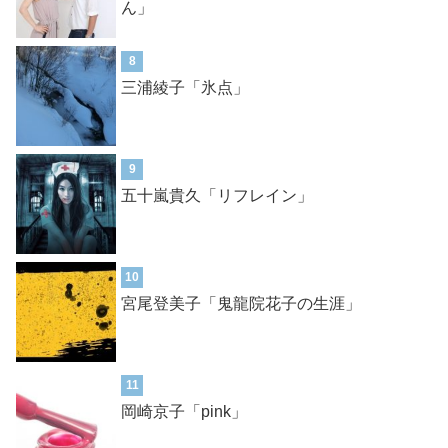
ん」
8
三浦綾子「氷点」
9
五十嵐貴久「リフレイン」
10
宮尾登美子「鬼龍院花子の生涯」
11
岡崎京子「pink」