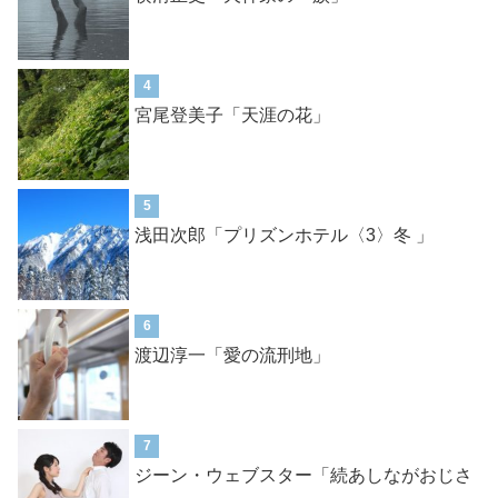
4
宮尾登美子「天涯の花」
5
浅田次郎「プリズンホテル〈3〉冬 」
6
渡辺淳一「愛の流刑地」
7
ジーン・ウェブスター「続あしながおじさ