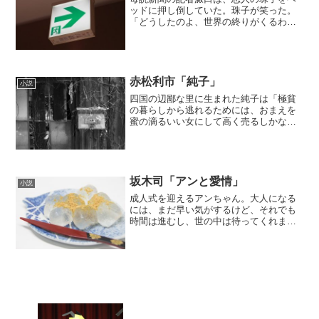
ッドに押し倒していた。珠子が笑った。
「どうしたのよ、世界の終りがくるわけ
でもあるまいし」その頃、合衆国大統領
は青くなっていた。日本と韓国の基地に
原爆が落ちたのだ。大統領はホットライ
ンに手を伸ばした。だが遅...
赤松利市「純子」
小説
四国の辺鄙な里に生まれた純子は「極貧
の暮らしから逃れるためには、おまえを
蜜の滴るいい女にして高く売るしかない
んじゃ」と祖母に言われ、官能的な手練
手管を仕込まれて育つ。だが、純子が中
学に上がる前にバキュームカーの導入に
より家業は廃れ始め、さら...
坂木司「アンと愛情」
小説
成人式を迎えるアンちゃん。大人になる
には、まだ早い気がするけど、それでも
時間は進むし、世の中は待ってくれませ
ん。おいしいおやつを食べて、前を向い
て。さあいきましょう。デパ地下から着
物売り場、催事場に金沢旅行。少しずつ
拡がる世界。さらに深くな...