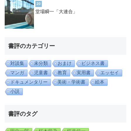
20
堂場瞬一「大連合」
書評のカテゴリー
対談集
未分類
おまけ
ビジネス書
マンガ
児童書
教育
実用書
エッセイ
ドキュメンタリー
美術・学術書
絵本
小説
書評のタグ