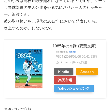
この小説は高校野球が題材になっているのですが、グータ
ラ野球部員の主人公達をやる気にさせた一人のピッチャ
ー、沢渡くん。
彼の取り扱いを、現代の2017年において発表したら。
炎上するのか、しないのか。
1985年の奇跡 (双葉文庫)
created by
Rinker
¥594
(2026/08/06 09:41:53時
点 Amazon調べ-
詳細)
Kindle
Amazon
楽天市場
Yahooショッピング
ネタバレご容赦。