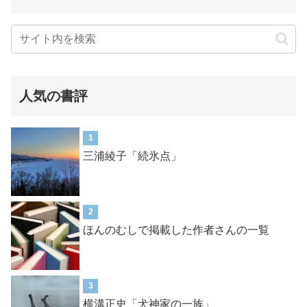
人気の書評
1
三浦綾子「続氷点」
2
ほんのむしで掲載した作者さんの一覧
3
横溝正史「犬神家の一族」