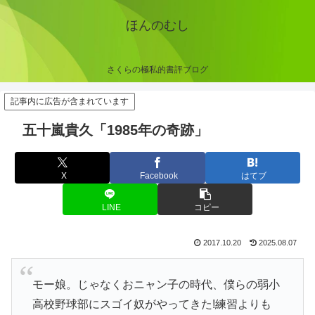
ほんのむし
さくらの極私的書評ブログ
記事内に広告が含まれています
五十嵐貴久「1985年の奇跡」
X
Facebook
はてブ
LINE
コピー
2017.10.20
2025.08.07
モー娘。じゃなくおニャン子の時代、僕らの弱小
高校野球部にスゴイ奴がやってきた!練習よりも