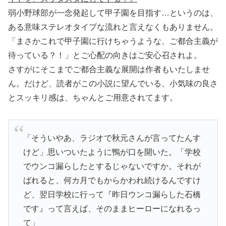
弱小野球部が一念発起して甲子園を目指す…というのは、
ある意味ステレオタイプな流れと言えなくもありません。
「まさかこれで甲子園に行けちゃうような、ご都合主義が
待っている？！」とご心配の向きはご安心召されよ。
さすがにそこまでご都合主義な展開は作者もいたしませ
ん。だけど、読者がこの小説に望んでいる、小気味の良さ
とスッキリ感は、ちゃんとご用意されてます。
「そういやあ、ラジオで秋元さんが言ってたんす
けど」思いついたように鴨が口を開いた。「学校
でウンコ漏らしたとするじゃないですか。それが
ばれると、何カ月でもからかわれ続けるんですけ
ど、翌日学校に行って『昨日ウンコ漏らした石橋
です』って言えば、そのままヒーローになれるっ
て」