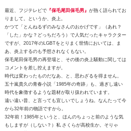
最近、フジテレビで
『保毛尾田保毛男』
が熱く語られてお
りまして。というか、炎上。
かつて「とんねるずのみなさんのおかげです」（あれ？
「した」かな？どっちだろう）で人気だったキャラクター
ですが、2017年のLGBTをとりまく世情においては、ま
あ、炎上するのも予想されなくもない。
保毛尾田保毛男の再登場と、その後の炎上騒動に関しては
コメントを差し控えますが。
時代は変わったものだなあ、と、思わざるを得ません。
五十嵐貴久の青春小説「1985年の奇跡」も、過ぎし遠い
時代を象徴するような題材が取り扱われています。
遠い遠い昔、と言っても宜しいでしょうね。なんたって今
から32年前の物語ですから。
32年前！1985年というと、ほんのちょっと前のような気
もしますが（しない？）私 さくらが高校生か。そりゃ