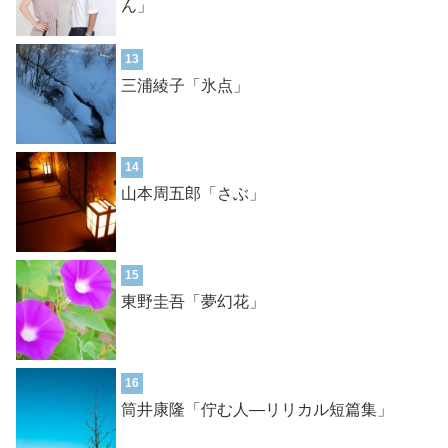
ん」
13
三浦綾子「氷点」
14
山本周五郎「さぶ」
15
東野圭吾「夢幻花」
16
筒井康隆「佇む人―リリカル短篇集」