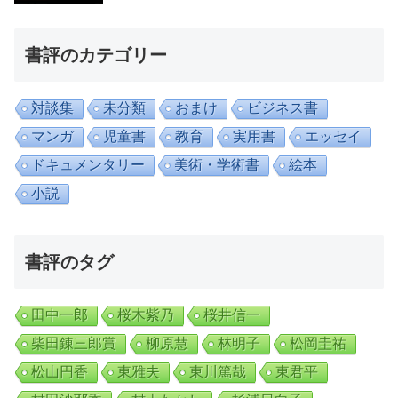
書評のカテゴリー
対談集
未分類
おまけ
ビジネス書
マンガ
児童書
教育
実用書
エッセイ
ドキュメンタリー
美術・学術書
絵本
小説
書評のタグ
田中一郎
桜木紫乃
桜井信一
柴田錬三郎賞
柳原慧
林明子
松岡圭祐
松山円香
東雅夫
東川篤哉
東君平