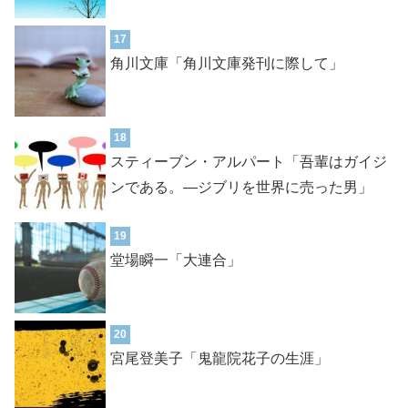
17
角川文庫「角川文庫発刊に際して」
18
スティーブン・アルパート「吾輩はガイジ
ンである。―ジブリを世界に売った男」
19
堂場瞬一「大連合」
20
宮尾登美子「鬼龍院花子の生涯」