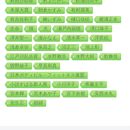
村田沙耶香
村上たかし
杉浦日向子
本屋大賞
朝倉かすみ
有村朋美
有吉佐和子
椿いずみ
樋口佳絵
横溝正史
生命
猫
犬
瀬戸内寂聴
澤口珠子
澤井聖一
湊かなえ
清水草一
浮世絵
浅倉卓弥
泉昌之
沼正三
池上彰
江戸川乱歩賞
水野雅浩
水野大樹
歌舞伎
曽野綾子
早見和真
日本ボディビル・フィットネス連盟
小説すばる新人賞
小川洋子
寄藤文平
宮本輝
宮木あや子
宮下奈都
安西水丸
安生正
娼婦