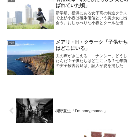
小説
ばれていた頃」
新学期、横浜にある女子高の特進クラス
で上杉小春は碓氷優佳という美少女に出
会う。おしゃべりな小春とクールな優佳
はやがて親友に―。二学期の中間試験
で、東海林奈美絵が成績を急上昇させ
た。どうやら、夏休み中にできた彼氏に
メアリ・H・クラーク「子供たち
理由があるらしい。だが校則で...
小説
はどこにいる」
夫の声がきこえる――ナンシー、どうし
たんだ？子供たちはどこにいる？七年前
の実子殺害容疑は、証人が姿を消したた
め、かろうじて有罪を免れた。頼もしい
男と出会い、二人の子供に恵まれ、忌ま
わしい過去を振り捨てて、新しい生活が
始まった。しかし、またも...
桐野夏生「I’m sorry,mama.」