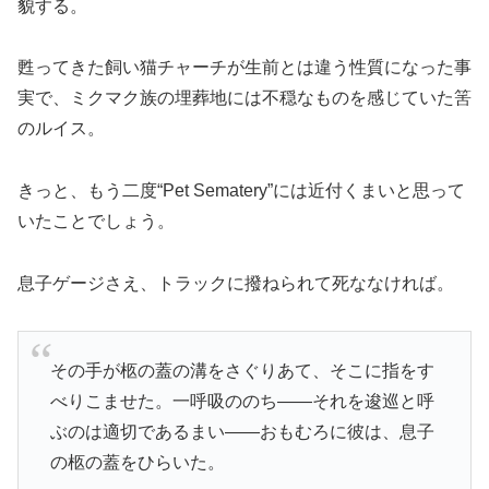
貌する。
甦ってきた飼い猫チャーチが生前とは違う性質になった事
実で、ミクマク族の埋葬地には不穏なものを感じていた筈
のルイス。
きっと、もう二度“Pet Sematery”には近付くまいと思って
いたことでしょう。
息子ゲージさえ、トラックに撥ねられて死ななければ。
その手が柩の蓋の溝をさぐりあて、そこに指をす
べりこませた。一呼吸ののち——それを逡巡と呼
ぶのは適切であるまい——おもむろに彼は、息子
の柩の蓋をひらいた。