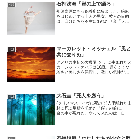
石持浅海「崖の上で踊る」
小説
那須高原にある保養所に集まった、絵麻
をはじめとする十人の男女。彼らの目的
は、自分たちを不幸に陥れた企業「フウ
ジンブレード」の幹部三人を、復讐のた
めに殺害することだった。計画通り一人
目を殺した絵麻たち。次なる殺人に向け
て、しばしの休息をとった...
マーガレット・ミッチェル「風と
小説
共に去りぬ」
アメリカ南部の大農園“タラ”に生まれたス
カーレット・オハラは16歳。輝くような
若さと美しさを満喫し、激しい気性だが
言い寄る男には事欠かなかった。しか
し、想いを寄せるアシュリがメラニーと
結婚すると聞いて自棄になり、別の男と
結婚したのも束の間、...
大石圭「死人を恋う」
小説
(クリスマス・イヴに死のう)人里離れた山
林に死に場所を求めた「僕」の前に、一
台の車が現れた。やって来たのは、自殺
サイトで知り合ったらしき男女6人―。彼
らの最期を陰から見届けた僕は、その中
の一人の美少女に目を奪われた。彼女の
あどけない死に顔が...
石持浅海「わたしたちが少女と呼