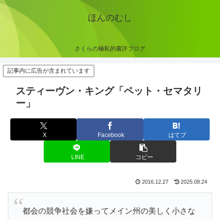
ほんのむし
さくらの極私的書評ブログ
記事内に広告が含まれています
スティーヴン・キング「ペット・セマタリ
ー」
X
Facebook
はてブ
LINE
コピー
2016.12.27
2025.08.24
都会の競争社会を嫌ってメイン州の美しく小さな