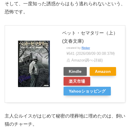
そして、一度知った誘惑からはもう逃れられないという、
恐怖です。
ペット・セマタリー（上）
(文春文庫)
created by
Rinker
¥641
(2026/08/09 00:08:37時
点 Amazon調べ-
詳細)
Kindle
Amazon
楽天市場
Yahooショッピング
主人公ルイスがはじめて秘密の埋葬地に埋めたのは、飼い
猫のチャーチ。