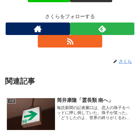
さくらをフォローする
さくら
関連記事
筒井康隆「霊長類 南へ」
小説
毎読新聞の記者澱口は、恋人の珠子をベ
ッドに押し倒していた。珠子が笑った。
「どうしたのよ、世界の終りがくるわけ
でもあるまいし」その頃、合衆国大統領
は青くなっていた。日本と韓国の基地に
原爆が落ちたのだ。大統領はホットライ
ンに手を伸ばした。だが遅...