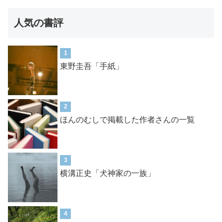
人気の書評
1
東野圭吾「手紙」
2
ほんのむしで掲載した作者さんの一覧
3
横溝正史「犬神家の一族」
4