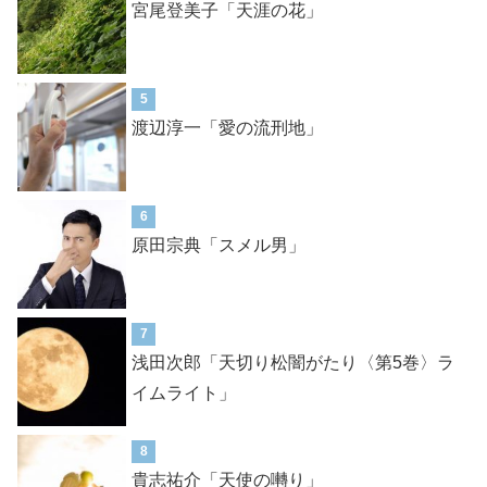
宮尾登美子「天涯の花」
5
渡辺淳一「愛の流刑地」
6
原田宗典「スメル男」
7
浅田次郎「天切り松闇がたり〈第5巻〉ラ
イムライト」
8
貴志祐介「天使の囀り」