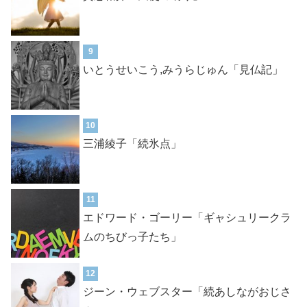
9
いとうせいこう,みうらじゅん「見仏記」
10
三浦綾子「続氷点」
11
エドワード・ゴーリー「ギャシュリークラ
ムのちびっ子たち」
12
ジーン・ウェブスター「続あしながおじさ