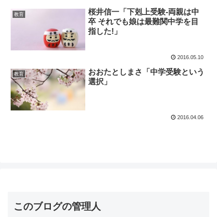
桜井信一「下剋上受験-両親は中
教育
卒 それでも娘は最難関中学を目
指した!」
2016.05.10
おおたとしまさ「中学受験という
教育
選択」
2016.04.06
このブログの管理人