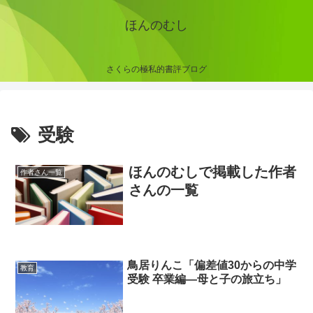
ほんのむし
さくらの極私的書評ブログ
受験
ほんのむしで掲載した作者
作者さん一覧
さんの一覧
鳥居りんこ「偏差値30からの中学
教育
受験 卒業編―母と子の旅立ち」