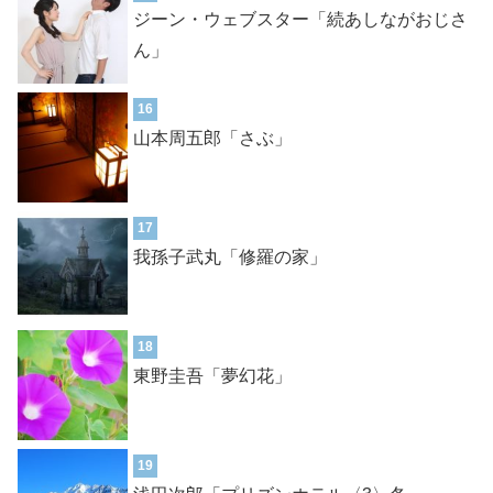
ジーン・ウェブスター「続あしながおじさ
ん」
16
山本周五郎「さぶ」
17
我孫子武丸「修羅の家」
18
東野圭吾「夢幻花」
19