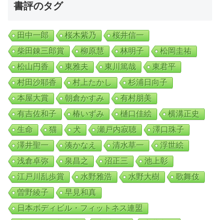
書評のタグ
田中一郎
桜木紫乃
桜井信一
柴田錬三郎賞
柳原慧
林明子
松岡圭祐
松山円香
東雅夫
東川篤哉
東君平
村田沙耶香
村上たかし
杉浦日向子
本屋大賞
朝倉かすみ
有村朋美
有吉佐和子
椿いずみ
樋口佳絵
横溝正史
生命
猫
犬
瀬戸内寂聴
澤口珠子
澤井聖一
湊かなえ
清水草一
浮世絵
浅倉卓弥
泉昌之
沼正三
池上彰
江戸川乱歩賞
水野雅浩
水野大樹
歌舞伎
曽野綾子
早見和真
日本ボディビル・フィットネス連盟