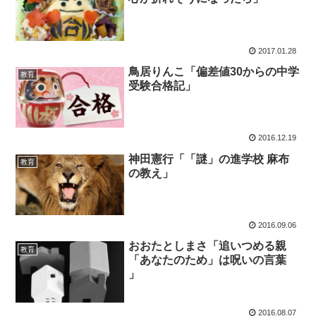
2017.01.28
鳥居りんこ「偏差値30からの中学
教育
受験合格記」
2016.12.19
神田憲行「「謎」の進学校 麻布
教育
の教え」
2016.09.06
おおたとしまさ「追いつめる親
教育
「あなたのため」は呪いの言葉
」
2016.08.07