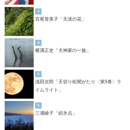
3
宮尾登美子「天涯の花」
4
横溝正史「犬神家の一族」
5
浅田次郎「天切り松闇がたり〈第5巻〉ラ
イムライト」
6
三浦綾子「続氷点」