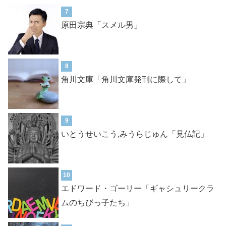
7
原田宗典「スメル男」
8
角川文庫「角川文庫発刊に際して」
9
いとうせいこう,みうらじゅん「見仏記」
10
エドワード・ゴーリー「ギャシュリークラ
ムのちびっ子たち」