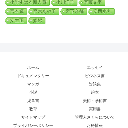
小説すばる新人賞
小川洋子
寄藤文平
宮本輝
宮木あや子
宮下奈都
安西水丸
安生正
娼婦
ホーム
エッセイ
ドキュメンタリー
ビジネス書
マンガ
対談集
小説
絵本
児童書
美術・学術書
教育
実用書
サイトマップ
管理人さくらについて
プライバシーポリシー
お得情報