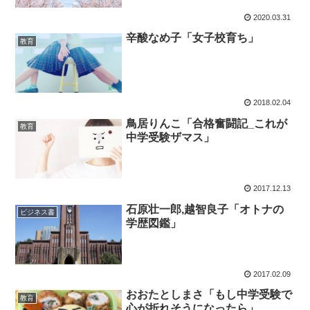
2020.03.31
辛酸なめ子「女子校育ち」
教育
2018.02.04
鳥居りんこ「合格奮闘記_これが
教育
中学受験ザマス」
2017.12.13
石原壮一郎,越智良子「オトナの
ビジネス書
学歴図鑑」
2017.02.09
おおたとしまさ「もし中学受験で
教育
心が折れそうになったら」