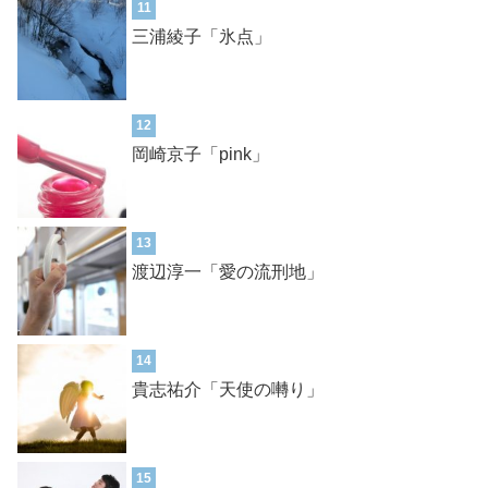
11
三浦綾子「氷点」
12
岡崎京子「pink」
13
渡辺淳一「愛の流刑地」
14
貴志祐介「天使の囀り」
15