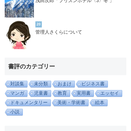
浅田次郎「プリズンホテル〈3〉冬 」
20
管理人さくらについて
書評のカテゴリー
対談集
未分類
おまけ
ビジネス書
マンガ
児童書
教育
実用書
エッセイ
ドキュメンタリー
美術・学術書
絵本
小説