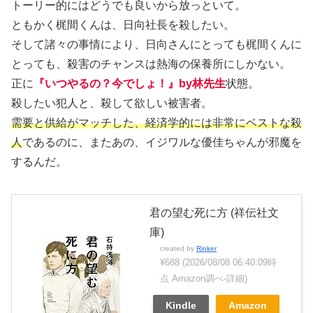
トーリー的にはどうでも良いから放っといて。
ともかく梶間くんは、日向社長を殺したい。
そして諸々の事情により、日向さんにとっても梶間くんに
とっても、殺害のチャンスは熱海の保養所にしかない。
正に
『いつやるの？今でしょ！』by林先生
状態。
殺したい犯人と、殺して欲しい被害者。
需要と供給がマッチした、経済学的には非常にベストな殺
人
であるのに、またあの、イジワルな優佳ちゃんが邪魔を
するんだ。
君の望む死に方 (祥伝社文
庫)
created by
Rinker
¥688
(2026/08/08 06:40:09時
点 Amazon調べ-
詳細)
Kindle
Amazon