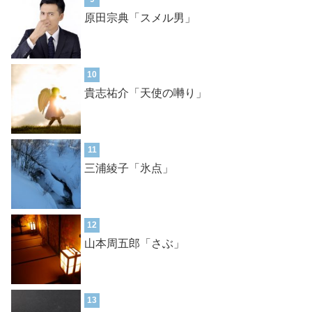
原田宗典「スメル男」
10
貴志祐介「天使の囀り」
11
三浦綾子「氷点」
12
山本周五郎「さぶ」
13