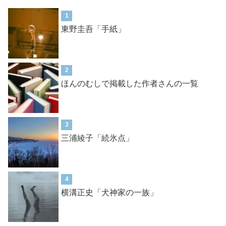
1
東野圭吾「手紙」
2
ほんのむしで掲載した作者さんの一覧
3
三浦綾子「続氷点」
4
横溝正史「犬神家の一族」