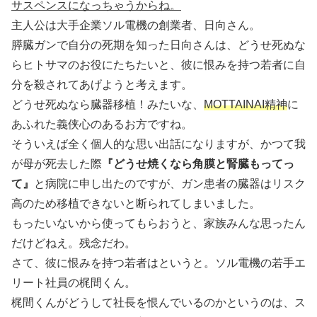
サスペンスになっちゃうからね。
主人公は大手企業ソル電機の創業者、日向さん。
膵臓ガンで自分の死期を知った日向さんは、どうせ死ぬな
らヒトサマのお役にたちたいと、彼に恨みを持つ若者に自
分を殺されてあげようと考えます。
どうせ死ぬなら臓器移植！みたいな、
MOTTAINAI精神
に
あふれた義侠心のあるお方ですね。
そういえば全く個人的な思い出話になりますが、かつて我
が母が死去した際
『どうせ焼くなら角膜と腎臓もってっ
て』
と病院に申し出たのですが、ガン患者の臓器はリスク
高のため移植できないと断られてしまいました。
もったいないから使ってもらおうと、家族みんな思ったん
だけどねえ。残念だわ。
さて、彼に恨みを持つ若者はというと。ソル電機の若手エ
リート社員の梶間くん。
梶間くんがどうして社長を恨んでいるのかというのは、ス