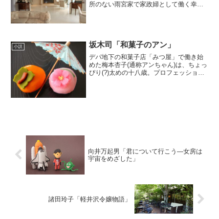
所のない雨宮家で家政婦として働く幸子
は、彼らを取り巻く人間に降りかかる呪
われた運命に疑念を抱く。そして、ある
「真相」にたどり着いた幸子は、留守番
電話に悲痛なメッセージを...
坂木司「和菓子のアン」
小説
デパ地下の和菓子店「みつ屋」で働き始
めた梅本杏子(通称アンちゃん)は、ちょっ
ぴり(?)太めの十八歳。プロフェッショナ
ルだけど個性的すぎる店長や同僚に囲ま
れる日々の中、歴史と遊び心に満ちた和
菓子の奥深い魅力に目覚めていく。謎め
いたお客さんたち...
向井万起男「君について行こう―女房は
宇宙をめざした」
諸田玲子「軽井沢令嬢物語」