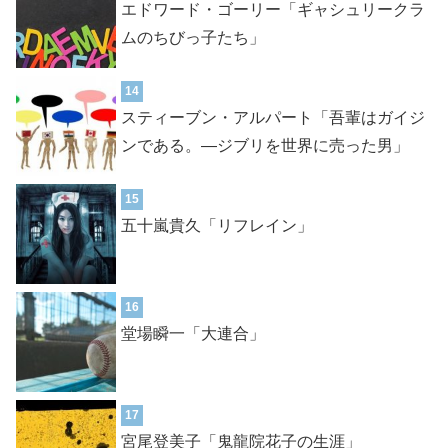
エドワード・ゴーリー「ギャシュリークラ
ムのちびっ子たち」
14
スティーブン・アルパート「吾輩はガイジ
ンである。―ジブリを世界に売った男」
15
五十嵐貴久「リフレイン」
16
堂場瞬一「大連合」
17
宮尾登美子「鬼龍院花子の生涯」