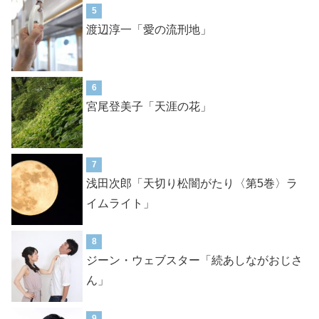
5
渡辺淳一「愛の流刑地」
6
宮尾登美子「天涯の花」
7
浅田次郎「天切り松闇がたり〈第5巻〉ラ
イムライト」
8
ジーン・ウェブスター「続あしながおじさ
ん」
9