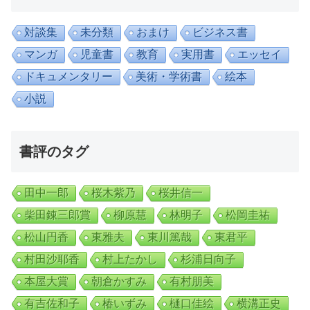
対談集
未分類
おまけ
ビジネス書
マンガ
児童書
教育
実用書
エッセイ
ドキュメンタリー
美術・学術書
絵本
小説
書評のタグ
田中一郎
桜木紫乃
桜井信一
柴田錬三郎賞
柳原慧
林明子
松岡圭祐
松山円香
東雅夫
東川篤哉
東君平
村田沙耶香
村上たかし
杉浦日向子
本屋大賞
朝倉かすみ
有村朋美
有吉佐和子
椿いずみ
樋口佳絵
横溝正史