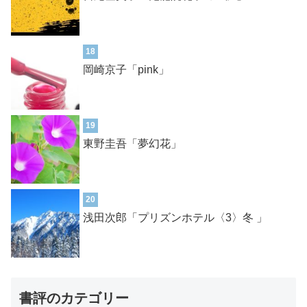
18
岡崎京子「pink」
19
東野圭吾「夢幻花」
20
浅田次郎「プリズンホテル〈3〉冬 」
書評のカテゴリー