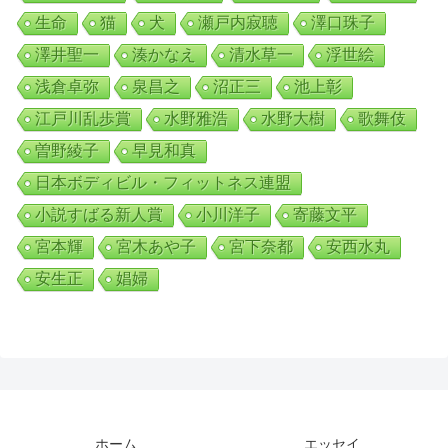
生命
猫
犬
瀬戸内寂聴
澤口珠子
澤井聖一
湊かなえ
清水草一
浮世絵
浅倉卓弥
泉昌之
沼正三
池上彰
江戸川乱歩賞
水野雅浩
水野大樹
歌舞伎
曽野綾子
早見和真
日本ボディビル・フィットネス連盟
小説すばる新人賞
小川洋子
寄藤文平
宮本輝
宮木あや子
宮下奈都
安西水丸
安生正
娼婦
ホーム
エッセイ