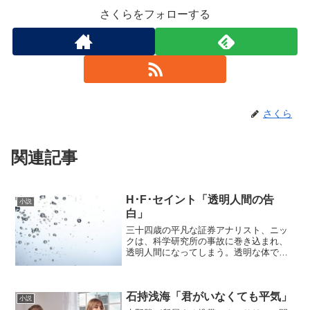
さくらをフォローする
さくら
関連記事
H･F･セイント「透明人間の告
小説
白」
三十四歳の平凡な証券アナリスト、ニッ
クは、科学研究所の事故に巻き込まれ、
透明人間になってしまう。透明な体で食
物を食べるとどうなる?会社勤めはどうす
る?生活費は?次々に直面する難問に加
え、秘密情報機関に追跡される事態
石持浅海「君がいなくても平気」
に…“本の雑誌が選ぶ30年...
小説