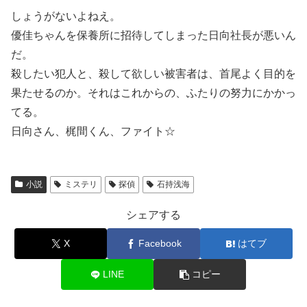
しょうがないよねえ。
優佳ちゃんを保養所に招待してしまった日向社長が悪いん
だ。
殺したい犯人と、殺して欲しい被害者は、首尾よく目的を
果たせるのか。それはこれからの、ふたりの努力にかかっ
てる。
日向さん、梶間くん、ファイト☆
小説
ミステリ
探偵
石持浅海
シェアする
X
Facebook
はてブ
LINE
コピー