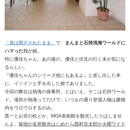
「扉は閉ざされたまま」
で、
まんまと石持浅海ワールドに
ハマった
我が娘。
特に優佳ちゃん。あの後の、優佳と伏見の行く末が気にな
るらしい。
『優佳ちゃんのシリーズ他にもあるよ』と差し出した本
に、イソイソと手を出した娘でありました。
今回の舞台は熱海の保養所。とはいえ、そこは石持ワール
ド。場所が熱海ってだけで、いつもの通り登場人物は建物
内をウロウロするのみ。
貫一とお宮の松とか、MOA美術館を観光したりはしませ
んよ。
探偵が名所観光はじめたら西村京太郎か火曜ワイド