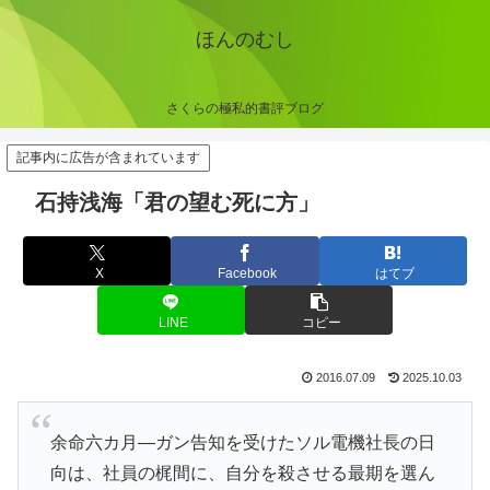
ほんのむし
さくらの極私的書評ブログ
記事内に広告が含まれています
石持浅海「君の望む死に方」
X
Facebook
はてブ
LINE
コピー
2016.07.09
2025.10.03
余命六カ月―ガン告知を受けたソル電機社長の日
向は、社員の梶間に、自分を殺させる最期を選ん