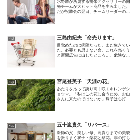
水野勝が所属する携帯アクセサリーの開
発チームが大ヒット商品を生み出した。
だが祝勝会の翌日、チームリーダーの粕
谷昇が社内で不審死を遂げる。死因はニ
コチン中毒。当初は事故と思われたが、
水野は同僚で恋人でもある北見早智恵が
犯人である決定的な証拠を...
三島由紀夫「命売ります」
小説
目覚めたのは病院だった、まだ生きてい
た。必要とも思えない命、これを売ろう
と新聞広告に出したところ…。危険な目
にあううちに、ふいに恐怖の念におそわ
れた。死にたくない―。三島の考える命
とは。（「BOOK」データベースより）
いやー、もう、大好き。...
宮尾登美子「天涯の花」
小説
あたりを払って誇り高く咲くキレンゲシ
ョウマ。「私はこの花に会うため、お山
さんに来たのではないか」珠子は心打た
れた。吉野川沿いの養護施設で育った珠
子は、十五歳で霊峰・剣山にある神社の
神官の養女となる。清澄な自然を背景
に、無垢な魂を持ち続ける少...
五十嵐貴久「リバース」
小説
医師の父、美しい母、高貴なまでの美貌
を振りまく双子・梨花と結花。非の打ち