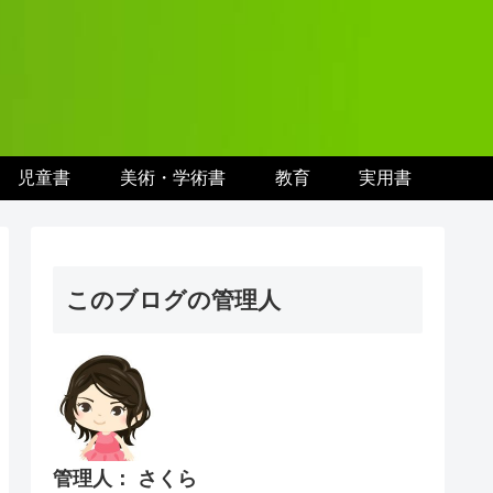
児童書
美術・学術書
教育
実用書
このブログの管理人
管理人： さくら