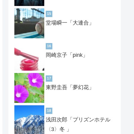
15
堂場瞬一「大連合」
16
岡崎京子「pink」
17
東野圭吾「夢幻花」
18
浅田次郎「プリズンホテル
〈3〉冬 」