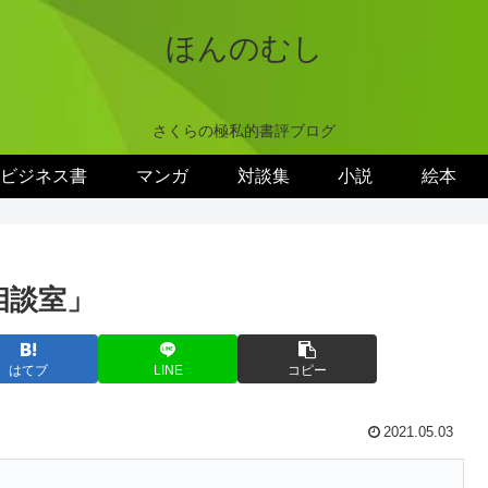
ほんのむし
さくらの極私的書評ブログ
ビジネス書
マンガ
対談集
小説
絵本
相談室」
はてブ
LINE
コピー
2021.05.03