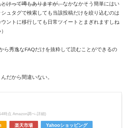
見とけって噂もありますが、
なかなかそう簡単にはい
ッシュタグで検索しても当該投稿だけを絞り込むのは
カウントに移行しても日常ツイートとまぎれますしね
い）
から秀逸なFAQだけを抜粋して読むことができるの
うんだから間違いない。
47:54時点 Amazon調べ-
詳細)
n
楽天市場
Yahooショッピング