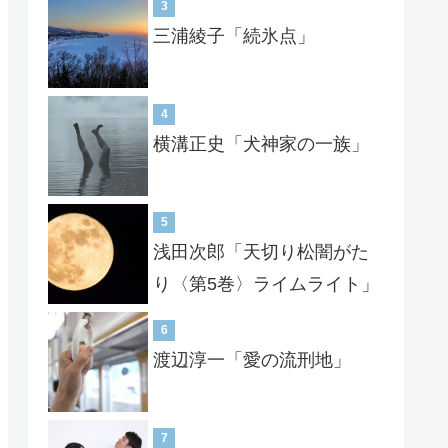
3
三浦綾子「続氷点」
4
横溝正史「犬神家の一族」
5
浅田次郎「天切り松闇がた
り〈第5巻〉ライムライト」
6
渡辺淳一「愛の流刑地」
7