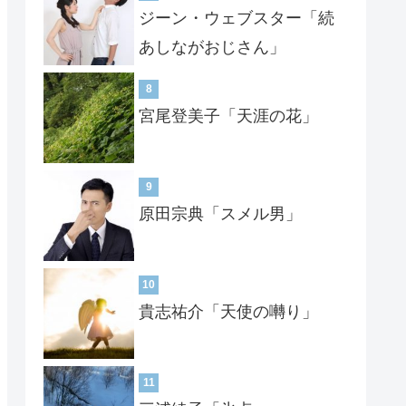
ジーン・ウェブスター「続
あしながおじさん」
8
宮尾登美子「天涯の花」
9
原田宗典「スメル男」
10
貴志祐介「天使の囀り」
11