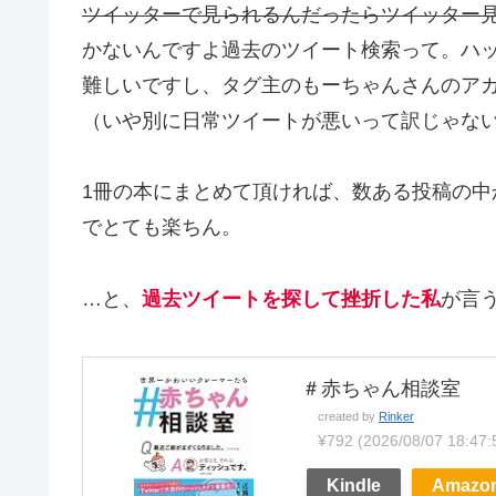
ツイッターで見られるんだったらツイッター
かないんですよ過去のツイート検索って。ハ
難しいですし、タグ主のもーちゃんさんのア
（いや別に日常ツイートが悪いって訳じゃな
1冊の本にまとめて頂ければ、数ある投稿の中
でとても楽ちん。
…と、
過去ツイートを探して挫折した私
が言
＃赤ちゃん相談室
created by
Rinker
¥792
(2026/08/07 18:
Kindle
Amazo