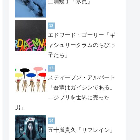
三浦綾子「氷点」
12
エドワード・ゴーリー「ギ
ャシュリークラムのちびっ
子たち」
13
スティーブン・アルパート
「吾輩はガイジンである。
―ジブリを世界に売った
男」
14
五十嵐貴久「リフレイン」