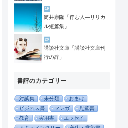
19
筒井康隆「佇む人―リリカ
ル短篇集」
20
講談社文庫「講談社文庫刊
行の辞」
書評のカテゴリー
対談集
未分類
おまけ
ビジネス書
マンガ
児童書
教育
実用書
エッセイ
ドキュメンタリー
美術・学術書