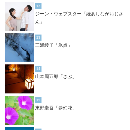
12
ジーン・ウェブスター「続あしながおじさ
ん」
13
三浦綾子「氷点」
14
山本周五郎「さぶ」
15
東野圭吾「夢幻花」