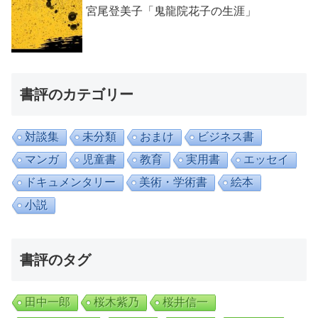
宮尾登美子「鬼龍院花子の生涯」
書評のカテゴリー
対談集
未分類
おまけ
ビジネス書
マンガ
児童書
教育
実用書
エッセイ
ドキュメンタリー
美術・学術書
絵本
小説
書評のタグ
田中一郎
桜木紫乃
桜井信一