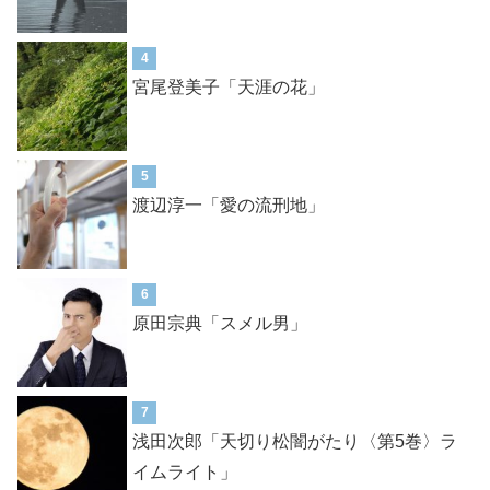
4
宮尾登美子「天涯の花」
5
渡辺淳一「愛の流刑地」
6
原田宗典「スメル男」
7
浅田次郎「天切り松闇がたり〈第5巻〉ラ
イムライト」