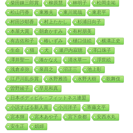
柴田錬三郎賞
柳原慧
林明子
松岡圭祐
松山円香
東雅夫
東川篤哉
東君平
村田沙耶香
村上たかし
杉浦日向子
本屋大賞
朝倉かすみ
有村朋美
有吉佐和子
椿いずみ
樋口佳絵
横溝正史
生命
猫
犬
瀬戸内寂聴
澤口珠子
澤井聖一
湊かなえ
清水草一
浮世絵
浅倉卓弥
泉昌之
沼正三
池上彰
江戸川乱歩賞
水野雅浩
水野大樹
歌舞伎
曽野綾子
早見和真
日本ボディビル・フィットネス連盟
小説すばる新人賞
小川洋子
寄藤文平
宮本輝
宮木あや子
宮下奈都
安西水丸
安生正
娼婦