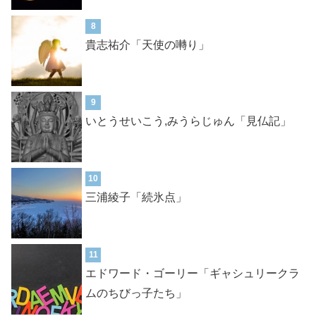
8
貴志祐介「天使の囀り」
9
いとうせいこう,みうらじゅん「見仏記」
10
三浦綾子「続氷点」
11
エドワード・ゴーリー「ギャシュリークラ
ムのちびっ子たち」