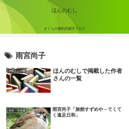
ほんのむし
さくらの極私的書評ブログ
雨宮尚子
ほんのむしで掲載した作者
作者さん一覧
さんの一覧
雨宮尚子「旅館すずめや－てくて
美術・学術書
く遠足日和」