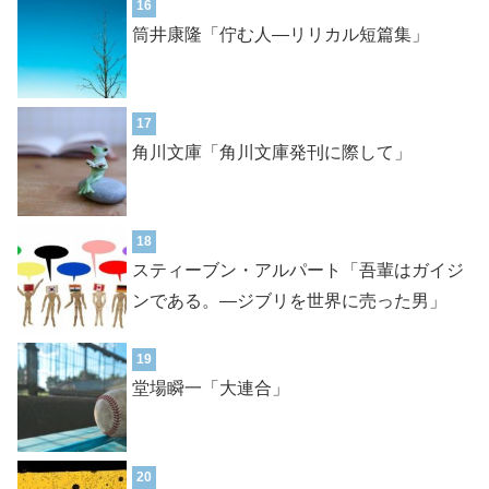
16
筒井康隆「佇む人―リリカル短篇集」
17
角川文庫「角川文庫発刊に際して」
18
スティーブン・アルパート「吾輩はガイジ
ンである。―ジブリを世界に売った男」
19
堂場瞬一「大連合」
20