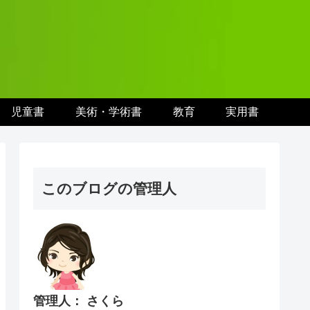
児童書
美術・学術書
教育
実用書
このブログの管理人
管理人： さくら