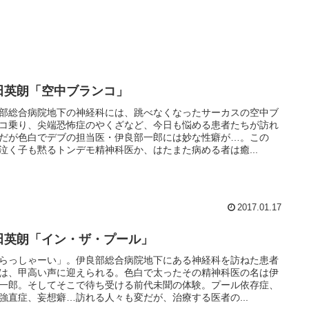
田英朗「空中ブランコ」
部総合病院地下の神経科には、跳べなくなったサーカスの空中ブ
コ乗り、尖端恐怖症のやくざなど、今日も悩める患者たちが訪れ
だが色白でデブの担当医・伊良部一郎には妙な性癖が…。この
泣く子も黙るトンデモ精神科医か、はたまた病める者は癒...
2017.01.17
田英朗「イン・ザ・プール」
らっしゃーい」。伊良部総合病院地下にある神経科を訪ねた患者
は、甲高い声に迎えられる。色白で太ったその精神科医の名は伊
一郎。そしてそこで待ち受ける前代未聞の体験。プール依存症、
強直症、妄想癖…訪れる人々も変だが、治療する医者の...