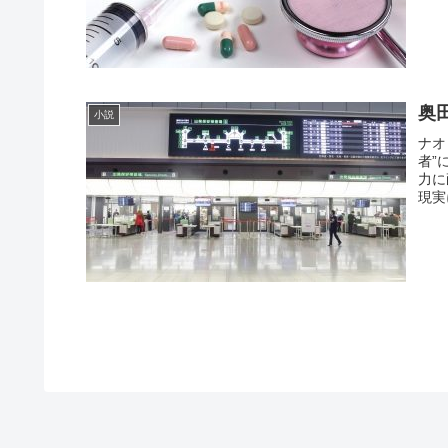
奥
小説
ナオ
者”
力に
現実