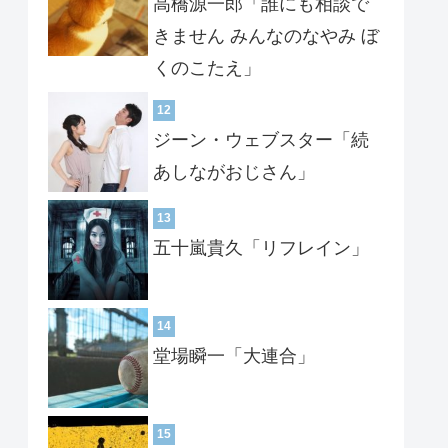
高橋源一郎「誰にも相談で
きません みんなのなやみ ぼ
くのこたえ」
12
ジーン・ウェブスター「続
あしながおじさん」
13
五十嵐貴久「リフレイン」
14
堂場瞬一「大連合」
15