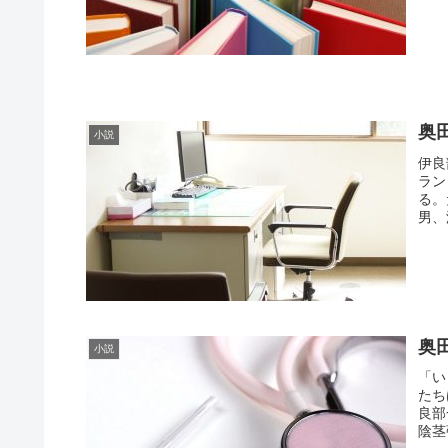
奥
小説
伊良
ラン
る。
男、
奥
小説
「い
たち
良部
陰茎