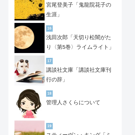
宮尾登美子「鬼龍院花子の
生涯」
16
浅田次郎「天切り松闇がた
り〈第5巻〉ライムライト」
17
講談社文庫「講談社文庫刊
行の辞」
18
管理人さくらについて
19
スティーヴン・キング「ミ