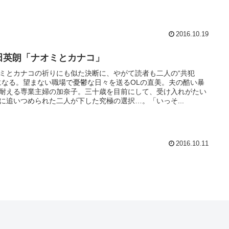
2016.10.19
田英朗「ナオミとカナコ」
ミとカナコの祈りにも似た決断に、やがて読者も二人の“共犯
になる。望まない職場で憂鬱な日々を送るOLの直美。夫の酷い暴
耐える専業主婦の加奈子。三十歳を目前にして、受け入れがたい
に追いつめられた二人が下した究極の選択…。「いっそ...
2016.10.11