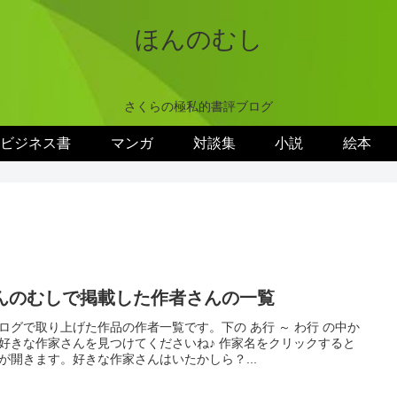
ほんのむし
さくらの極私的書評ブログ
ビジネス書
マンガ
対談集
小説
絵本
んのむしで掲載した作者さんの一覧
ログで取り上げた作品の作者一覧です。下の あ行 ～ わ行 の中か
好きな作家さんを見つけてくださいね♪ 作家名をクリックすると
が開きます。好きな作家さんはいたかしら？...