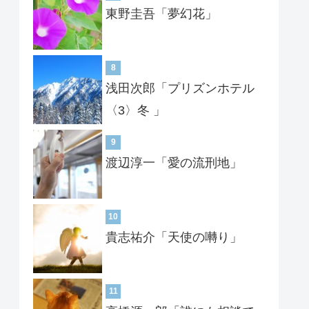
東野圭吾「夢幻花」
8
浅田次郎「プリズンホテル
〈3〉冬 」
9
渡辺淳一「愛の流刑地」
10
貴志祐介「天使の囀り」
11