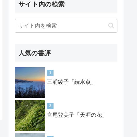
サイト内の検索
人気の書評
1
三浦綾子「続氷点」
2
宮尾登美子「天涯の花」