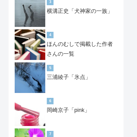
3
横溝正史「犬神家の一族」
4
ほんのむしで掲載した作者
さんの一覧
5
三浦綾子「氷点」
6
岡崎京子「pink」
7