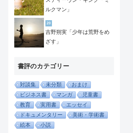
ルクマン」
20
吉野朔実「少年は荒野をめ
ざす」
書評のカテゴリー
対談集
未分類
おまけ
ビジネス書
マンガ
児童書
教育
実用書
エッセイ
ドキュメンタリー
美術・学術書
絵本
小説