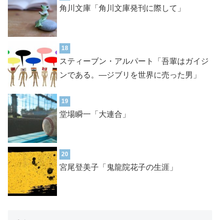
角川文庫「角川文庫発刊に際して」
18
スティーブン・アルパート「吾輩はガイジ
ンである。―ジブリを世界に売った男」
19
堂場瞬一「大連合」
20
宮尾登美子「鬼龍院花子の生涯」