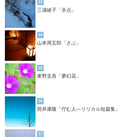
13
三浦綾子「氷点」
14
山本周五郎「さぶ」
15
東野圭吾「夢幻花」
16
筒井康隆「佇む人―リリカル短篇集」
17