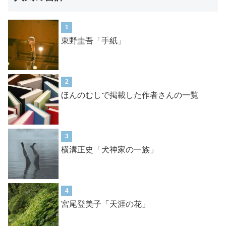
1
東野圭吾「手紙」
2
ほんのむしで掲載した作者さんの一覧
3
横溝正史「犬神家の一族」
4
宮尾登美子「天涯の花」