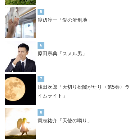
5
渡辺淳一「愛の流刑地」
6
原田宗典「スメル男」
7
浅田次郎「天切り松闇がたり〈第5巻〉ラ
イムライト」
8
貴志祐介「天使の囀り」