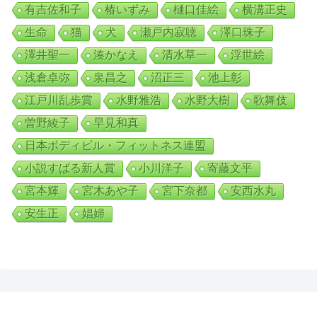
有吉佐和子
椿いずみ
樋口佳絵
横溝正史
生命
猫
犬
瀬戸内寂聴
澤口珠子
澤井聖一
湊かなえ
清水草一
浮世絵
浅倉卓弥
泉昌之
沼正三
池上彰
江戸川乱歩賞
水野雅浩
水野大樹
歌舞伎
曽野綾子
早見和真
日本ボディビル・フィットネス連盟
小説すばる新人賞
小川洋子
寄藤文平
宮本輝
宮木あや子
宮下奈都
安西水丸
安生正
娼婦