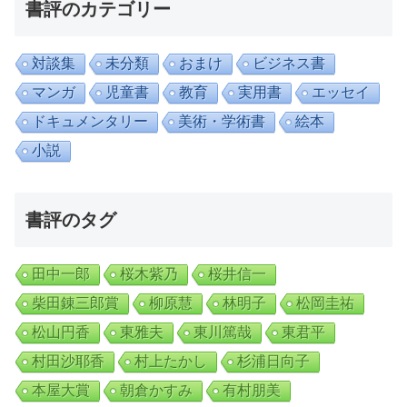
書評のカテゴリー
対談集
未分類
おまけ
ビジネス書
マンガ
児童書
教育
実用書
エッセイ
ドキュメンタリー
美術・学術書
絵本
小説
書評のタグ
田中一郎
桜木紫乃
桜井信一
柴田錬三郎賞
柳原慧
林明子
松岡圭祐
松山円香
東雅夫
東川篤哉
東君平
村田沙耶香
村上たかし
杉浦日向子
本屋大賞
朝倉かすみ
有村朋美