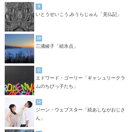
9
いとうせいこう,みうらじゅん「見仏記」
10
三浦綾子「続氷点」
11
エドワード・ゴーリー「ギャシュリークラ
ムのちびっ子たち」
12
ジーン・ウェブスター「続あしながおじさ
ん」