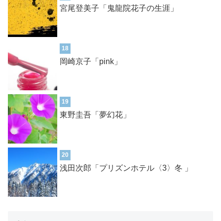
宮尾登美子「鬼龍院花子の生涯」
18
岡崎京子「pink」
19
東野圭吾「夢幻花」
20
浅田次郎「プリズンホテル〈3〉冬 」