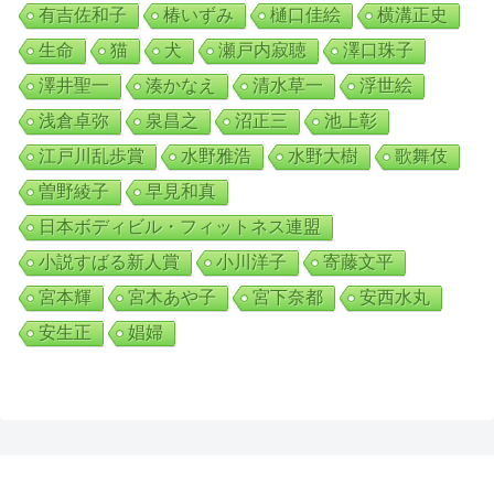
有吉佐和子
椿いずみ
樋口佳絵
横溝正史
生命
猫
犬
瀬戸内寂聴
澤口珠子
澤井聖一
湊かなえ
清水草一
浮世絵
浅倉卓弥
泉昌之
沼正三
池上彰
江戸川乱歩賞
水野雅浩
水野大樹
歌舞伎
曽野綾子
早見和真
日本ボディビル・フィットネス連盟
小説すばる新人賞
小川洋子
寄藤文平
宮本輝
宮木あや子
宮下奈都
安西水丸
安生正
娼婦