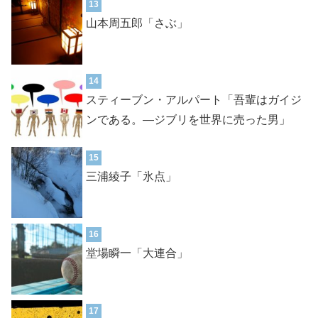
13
山本周五郎「さぶ」
14
スティーブン・アルパート「吾輩はガイジ
ンである。―ジブリを世界に売った男」
15
三浦綾子「氷点」
16
堂場瞬一「大連合」
17