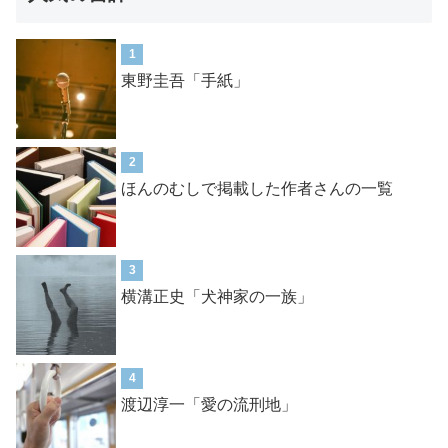
1
東野圭吾「手紙」
2
ほんのむしで掲載した作者さんの一覧
3
横溝正史「犬神家の一族」
4
渡辺淳一「愛の流刑地」