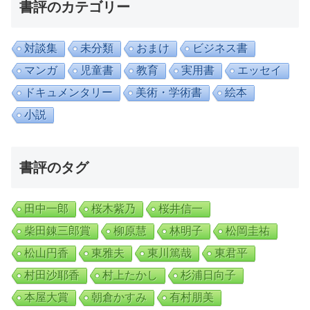
書評のカテゴリー
対談集
未分類
おまけ
ビジネス書
マンガ
児童書
教育
実用書
エッセイ
ドキュメンタリー
美術・学術書
絵本
小説
書評のタグ
田中一郎
桜木紫乃
桜井信一
柴田錬三郎賞
柳原慧
林明子
松岡圭祐
松山円香
東雅夫
東川篤哉
東君平
村田沙耶香
村上たかし
杉浦日向子
本屋大賞
朝倉かすみ
有村朋美