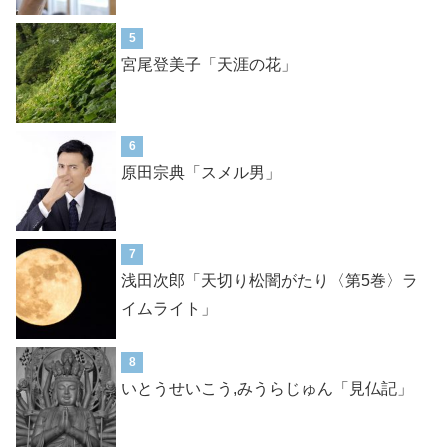
5
宮尾登美子「天涯の花」
6
原田宗典「スメル男」
7
浅田次郎「天切り松闇がたり〈第5巻〉ラ
イムライト」
8
いとうせいこう,みうらじゅん「見仏記」