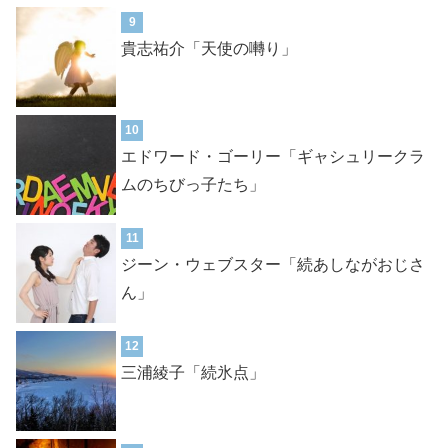
9
貴志祐介「天使の囀り」
10
エドワード・ゴーリー「ギャシュリークラ
ムのちびっ子たち」
11
ジーン・ウェブスター「続あしながおじさ
ん」
12
三浦綾子「続氷点」