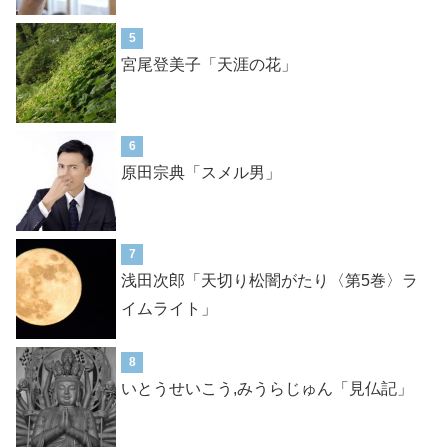
5
宮尾登美子「天涯の花」
6
原田宗典「スメル男」
7
浅田次郎「天切り松闇がたり〈第5巻〉ラ
イムライト」
8
いとうせいこう,みうらじゅん「見仏記」