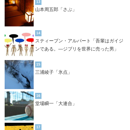
13
山本周五郎「さぶ」
14
スティーブン・アルパート「吾輩はガイジ
ンである。―ジブリを世界に売った男」
15
三浦綾子「氷点」
16
堂場瞬一「大連合」
17