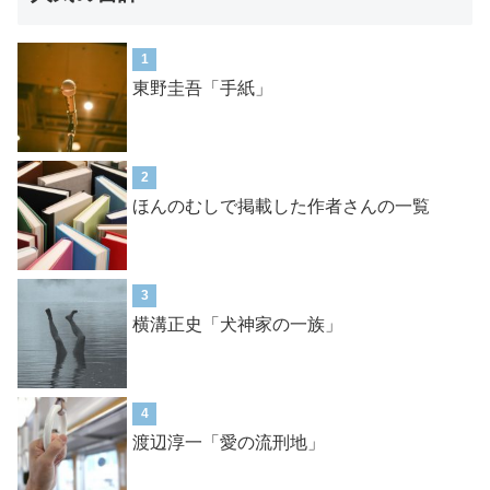
1
東野圭吾「手紙」
2
ほんのむしで掲載した作者さんの一覧
3
横溝正史「犬神家の一族」
4
渡辺淳一「愛の流刑地」