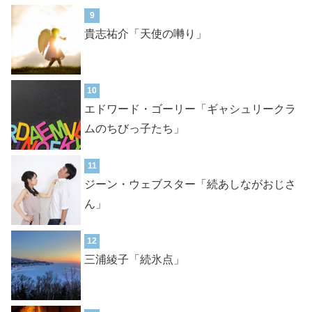
9
貴志祐介「天使の囀り」
10
エドワード・ゴーリー「ギャシュリークラ
ムのちびっ子たち」
11
ジーン・ウェブスター「続あしながおじさ
ん」
12
三浦綾子「続氷点」