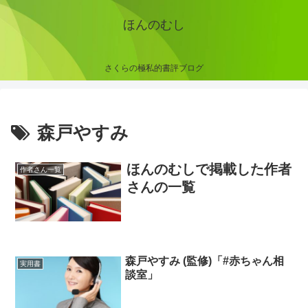
ほんのむし
さくらの極私的書評ブログ
森戸やすみ
ほんのむしで掲載した作者
作者さん一覧
さんの一覧
森戸やすみ (監修)「#赤ちゃん相
実用書
談室」