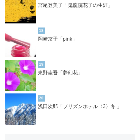
宮尾登美子「鬼龍院花子の生涯」
18
岡崎京子「pink」
19
東野圭吾「夢幻花」
20
浅田次郎「プリズンホテル〈3〉冬 」