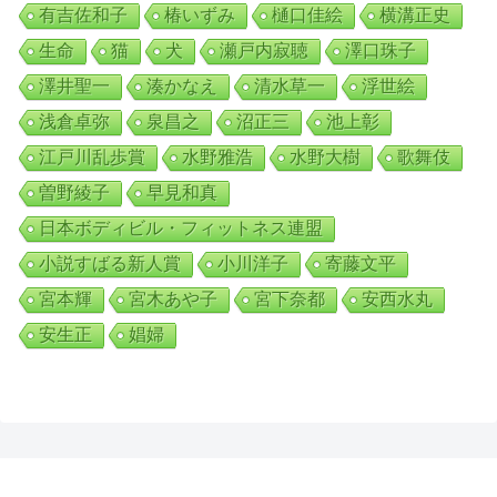
有吉佐和子
椿いずみ
樋口佳絵
横溝正史
生命
猫
犬
瀬戸内寂聴
澤口珠子
澤井聖一
湊かなえ
清水草一
浮世絵
浅倉卓弥
泉昌之
沼正三
池上彰
江戸川乱歩賞
水野雅浩
水野大樹
歌舞伎
曽野綾子
早見和真
日本ボディビル・フィットネス連盟
小説すばる新人賞
小川洋子
寄藤文平
宮本輝
宮木あや子
宮下奈都
安西水丸
安生正
娼婦