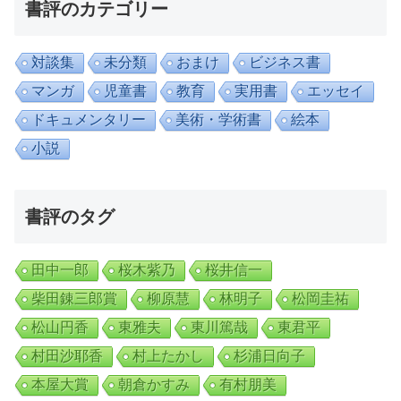
書評のカテゴリー
対談集
未分類
おまけ
ビジネス書
マンガ
児童書
教育
実用書
エッセイ
ドキュメンタリー
美術・学術書
絵本
小説
書評のタグ
田中一郎
桜木紫乃
桜井信一
柴田錬三郎賞
柳原慧
林明子
松岡圭祐
松山円香
東雅夫
東川篤哉
東君平
村田沙耶香
村上たかし
杉浦日向子
本屋大賞
朝倉かすみ
有村朋美