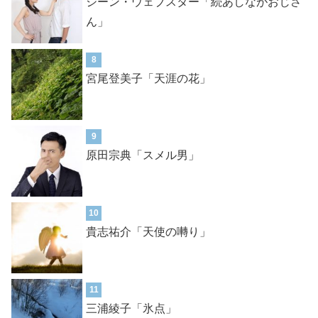
ジーン・ウェブスター「続あしながおじさ
ん」
8
宮尾登美子「天涯の花」
9
原田宗典「スメル男」
10
貴志祐介「天使の囀り」
11
三浦綾子「氷点」