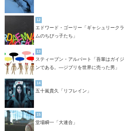
12
エドワード・ゴーリー「ギャシュリークラ
ムのちびっ子たち」
13
スティーブン・アルパート「吾輩はガイジ
ンである。―ジブリを世界に売った男」
14
五十嵐貴久「リフレイン」
15
堂場瞬一「大連合」