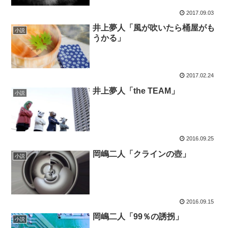
2017.09.03
井上夢人「風が吹いたら桶屋がも
小説
うかる」
2017.02.24
井上夢人「the TEAM」
小説
2016.09.25
岡嶋二人「クラインの壺」
小説
2016.09.15
岡嶋二人「99％の誘拐」
小説