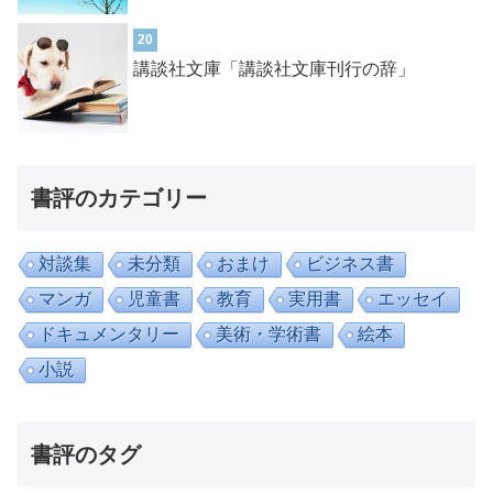
20
講談社文庫「講談社文庫刊行の辞」
書評のカテゴリー
対談集
未分類
おまけ
ビジネス書
マンガ
児童書
教育
実用書
エッセイ
ドキュメンタリー
美術・学術書
絵本
小説
書評のタグ