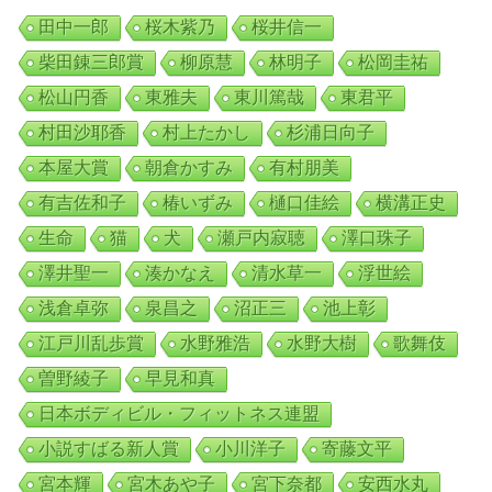
田中一郎
桜木紫乃
桜井信一
柴田錬三郎賞
柳原慧
林明子
松岡圭祐
松山円香
東雅夫
東川篤哉
東君平
村田沙耶香
村上たかし
杉浦日向子
本屋大賞
朝倉かすみ
有村朋美
有吉佐和子
椿いずみ
樋口佳絵
横溝正史
生命
猫
犬
瀬戸内寂聴
澤口珠子
澤井聖一
湊かなえ
清水草一
浮世絵
浅倉卓弥
泉昌之
沼正三
池上彰
江戸川乱歩賞
水野雅浩
水野大樹
歌舞伎
曽野綾子
早見和真
日本ボディビル・フィットネス連盟
小説すばる新人賞
小川洋子
寄藤文平
宮本輝
宮木あや子
宮下奈都
安西水丸