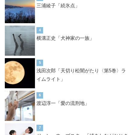
三浦綾子「続氷点」
4
横溝正史「犬神家の一族」
5
浅田次郎「天切り松闇がたり〈第5巻〉ラ
イムライト」
6
渡辺淳一「愛の流刑地」
7