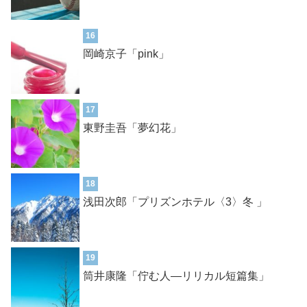
16
岡崎京子「pink」
17
東野圭吾「夢幻花」
18
浅田次郎「プリズンホテル〈3〉冬 」
19
筒井康隆「佇む人―リリカル短篇集」