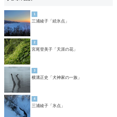
1
三浦綾子「続氷点」
2
宮尾登美子「天涯の花」
3
横溝正史「犬神家の一族」
4
三浦綾子「氷点」