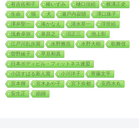
有吉佐和子
椿いずみ
樋口佳絵
横溝正史
生命
猫
犬
瀬戸内寂聴
澤口珠子
澤井聖一
湊かなえ
清水草一
浮世絵
浅倉卓弥
泉昌之
沼正三
池上彰
江戸川乱歩賞
水野雅浩
水野大樹
歌舞伎
曽野綾子
早見和真
日本ボディビル・フィットネス連盟
小説すばる新人賞
小川洋子
寄藤文平
宮本輝
宮木あや子
宮下奈都
安西水丸
安生正
娼婦