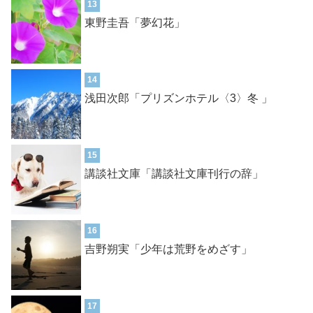
13
東野圭吾「夢幻花」
14
浅田次郎「プリズンホテル〈3〉冬 」
15
講談社文庫「講談社文庫刊行の辞」
16
吉野朔実「少年は荒野をめざす」
17