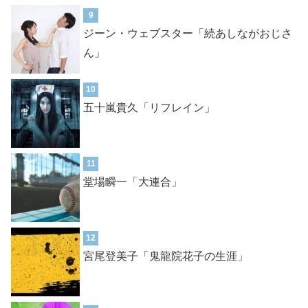
9
ジーン・ウェブスター「続あしながおじさ
ん」
10
五十嵐貴久「リフレイン」
11
堂場瞬一「大連合」
12
宮尾登美子「鬼龍院花子の生涯」