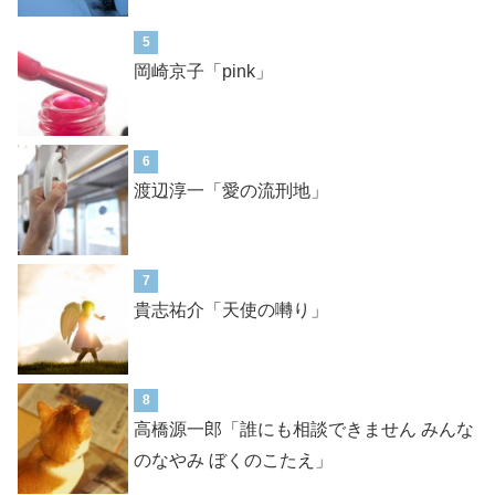
5
岡崎京子「pink」
6
渡辺淳一「愛の流刑地」
7
貴志祐介「天使の囀り」
8
高橋源一郎「誰にも相談できません みんな
のなやみ ぼくのこたえ」