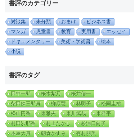
書評のカテゴリー
対談集
未分類
おまけ
ビジネス書
マンガ
児童書
教育
実用書
エッセイ
ドキュメンタリー
美術・学術書
絵本
小説
書評のタグ
田中一郎
桜木紫乃
桜井信一
柴田錬三郎賞
柳原慧
林明子
松岡圭祐
松山円香
東雅夫
東川篤哉
東君平
村田沙耶香
村上たかし
杉浦日向子
本屋大賞
朝倉かすみ
有村朋美