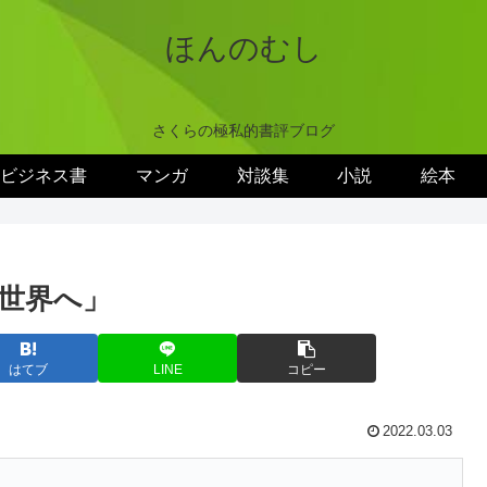
ほんのむし
さくらの極私的書評ブログ
ビジネス書
マンガ
対談集
小説
絵本
世界へ」
はてブ
LINE
コピー
2022.03.03