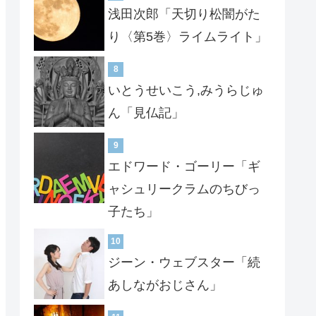
浅田次郎「天切り松闇がた
り〈第5巻〉ライムライト」
8
いとうせいこう,みうらじゅ
ん「見仏記」
9
エドワード・ゴーリー「ギ
ャシュリークラムのちびっ
子たち」
10
ジーン・ウェブスター「続
あしながおじさん」