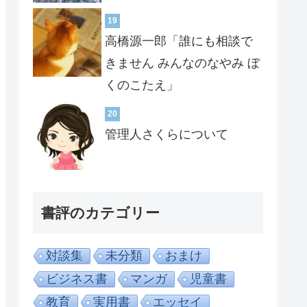
19
高橋源一郎「誰にも相談で
きません みんなのなやみ ぼ
くのこたえ」
20
管理人さくらについて
書評のカテゴリー
対談集
未分類
おまけ
ビジネス書
マンガ
児童書
教育
実用書
エッセイ