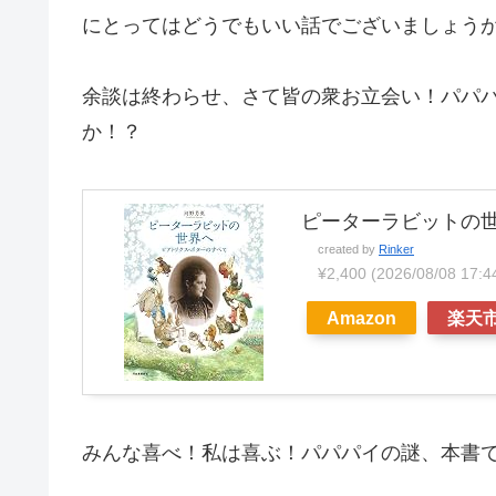
にとってはどうでもいい話でございましょう
余談は終わらせ、さて皆の衆お立会い！パパ
か！？
ピーターラビットの
created by
Rinker
¥2,400
(2026/08/08 17
Amazon
楽天
みんな喜べ！私は喜ぶ！パパパイの謎、本書