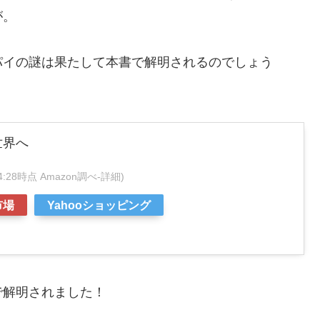
が。
パイの謎は果たして本書で解明されるのでしょう
世界へ
:44:28時点 Amazon調べ-
詳細)
市場
Yahooショッピング
で解明されました！