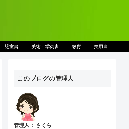
児童書
美術・学術書
教育
実用書
このブログの管理人
管理人： さくら