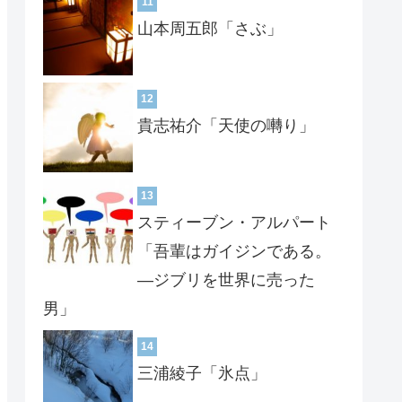
11
山本周五郎「さぶ」
12
貴志祐介「天使の囀り」
13
スティーブン・アルパート
「吾輩はガイジンである。
―ジブリを世界に売った
男」
14
三浦綾子「氷点」