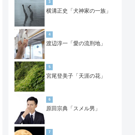
3
横溝正史「犬神家の一族」
4
渡辺淳一「愛の流刑地」
5
宮尾登美子「天涯の花」
6
原田宗典「スメル男」
7