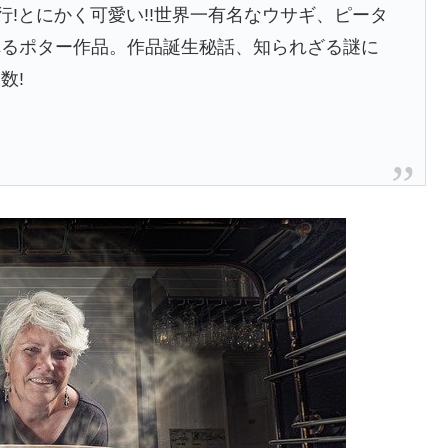
行!とにかく可愛い!!世界一有名なウサギ、ピータ
れるポター作品。作品誕生秘話、知られざる謎に
数!