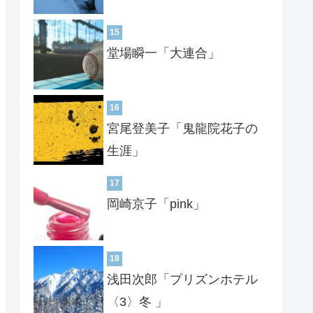
15
堂場瞬一「大連合」
16
宮尾登美子「鬼龍院花子の
生涯」
17
岡崎京子「pink」
18
浅田次郎「プリズンホテル
〈3〉冬 」