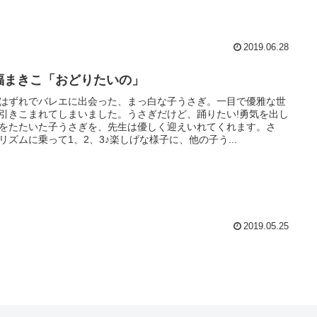
2019.06.28
福まきこ「おどりたいの」
はずれでバレエに出会った、まっ白な子うさぎ。一目で優雅な世
引きこまれてしまいました。うさぎだけど、踊りたい!勇気を出し
をたたいた子うさぎを、先生は優しく迎えいれてくれます。さ
リズムに乗って1、2、3♪楽しげな様子に、他の子う...
2019.05.25