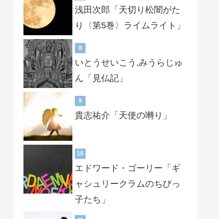
浅田次郎「天切り松闇がた
り〈第5巻〉ライムライト」
8
いとうせいこう,みうらじゅ
ん「見仏記」
9
貴志祐介「天使の囀り」
10
エドワード・ゴーリー「ギ
ャシュリークラムのちびっ
子たち」