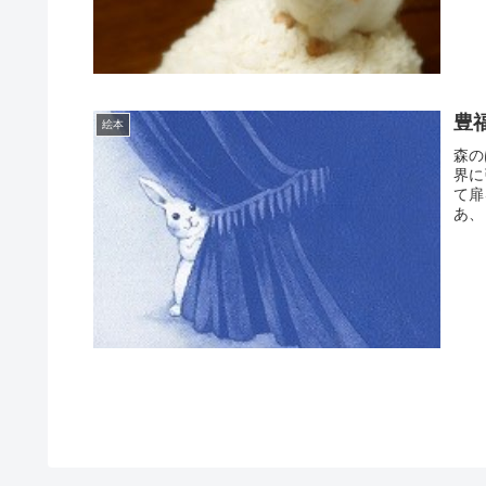
豊
絵本
森の
界に
て扉
あ、