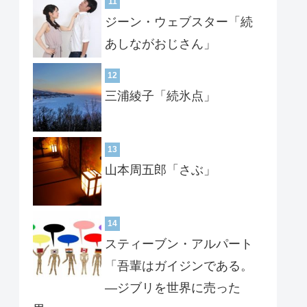
11
ジーン・ウェブスター「続
あしながおじさん」
12
三浦綾子「続氷点」
13
山本周五郎「さぶ」
14
スティーブン・アルパート
「吾輩はガイジンである。
―ジブリを世界に売った