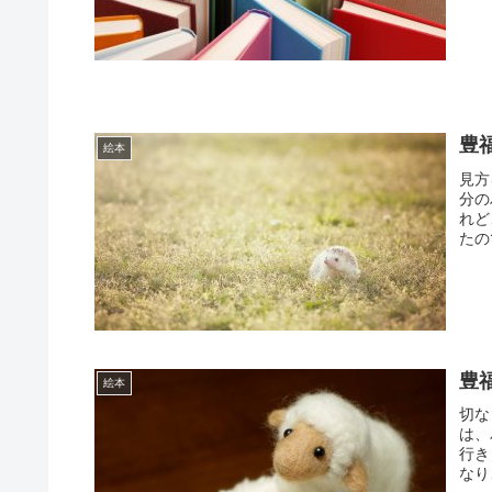
豊
絵本
見方
分の
れど
たの
豊
絵本
切な
は、
行き
なり