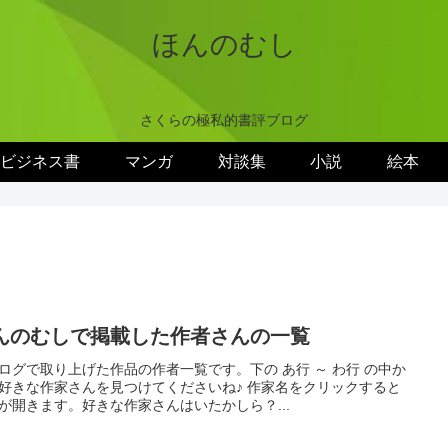
ほんのむし
さくらの極私的書評ブログ
ビジネス書
マンガ
対談集
小説
絵本
んのむしで掲載した作者さんの一覧
ログで取り上げた作品の作者一覧です。下の あ行 ～ わ行 の中か
好きな作家さんを見つけてくださいね♪ 作家名をクリックすると
が開きます。好きな作家さんはいたかしら？...