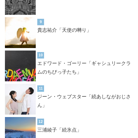
9
貴志祐介「天使の囀り」
10
エドワード・ゴーリー「ギャシュリークラ
ムのちびっ子たち」
11
ジーン・ウェブスター「続あしながおじさ
ん」
12
三浦綾子「続氷点」