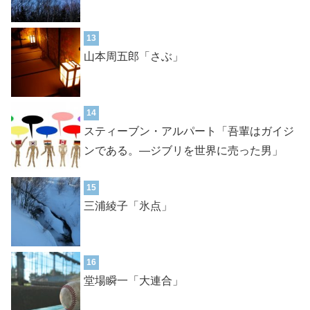
13
山本周五郎「さぶ」
14
スティーブン・アルパート「吾輩はガイジ
ンである。―ジブリを世界に売った男」
15
三浦綾子「氷点」
16
堂場瞬一「大連合」