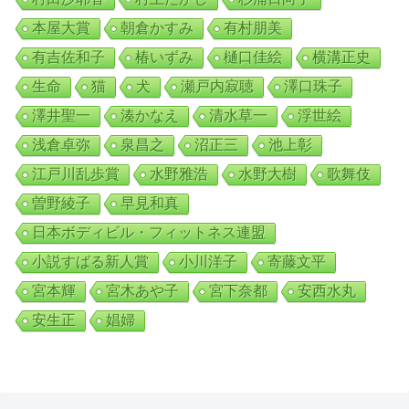
本屋大賞
朝倉かすみ
有村朋美
有吉佐和子
椿いずみ
樋口佳絵
横溝正史
生命
猫
犬
瀬戸内寂聴
澤口珠子
澤井聖一
湊かなえ
清水草一
浮世絵
浅倉卓弥
泉昌之
沼正三
池上彰
江戸川乱歩賞
水野雅浩
水野大樹
歌舞伎
曽野綾子
早見和真
日本ボディビル・フィットネス連盟
小説すばる新人賞
小川洋子
寄藤文平
宮本輝
宮木あや子
宮下奈都
安西水丸
安生正
娼婦