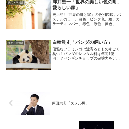
澤井聖一「世界の美しい色の町、
成レイアウト。...
美術・学術書
愛らしい家」
史上初!「世界の町と家」の色別図鑑。パ
ステルカラー、白色、ピンク色、絵、カ
ラーティンバー、赤色、原色、黄色、橙
色、青色、紫色、緑色、アースカラー。
13の色で世界を見る!（「BOOK」データ
ベースより）これ、素敵！どの写真を見
白輪剛史「パンダの飼い方」
ても美しい。どの...
美術・学術書
優雅なフラミンゴは近寄るとものすごく
臭い！パンダのレンタル料は年間1億
円！？ペンギンチョップの破壊力をナメ
てはいけない！…動物園の人気者は買え
るのか？飼えるのか！？ライオンと戯
れ、ペンギンと泳ぎ、カピバラとまった
り…夢のペットと暮らす方法、...
原田宗典「スメル男」