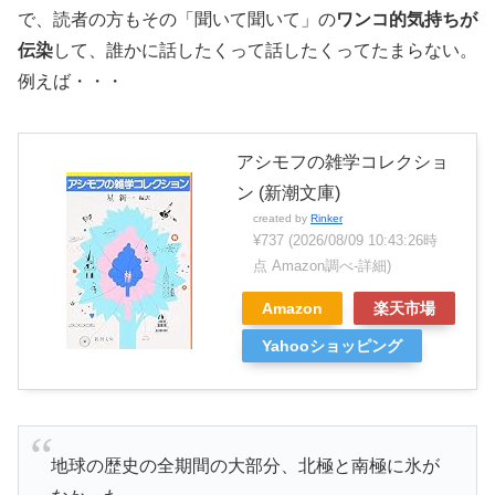
で、読者の方もその「聞いて聞いて」の
ワンコ的気持ちが
伝染
して、誰かに話したくって話したくってたまらない。
例えば・・・
アシモフの雑学コレクショ
ン (新潮文庫)
created by
Rinker
¥737
(2026/08/09 10:43:26時
点 Amazon調べ-
詳細)
Amazon
楽天市場
Yahooショッピング
地球の歴史の全期間の大部分、北極と南極に氷が