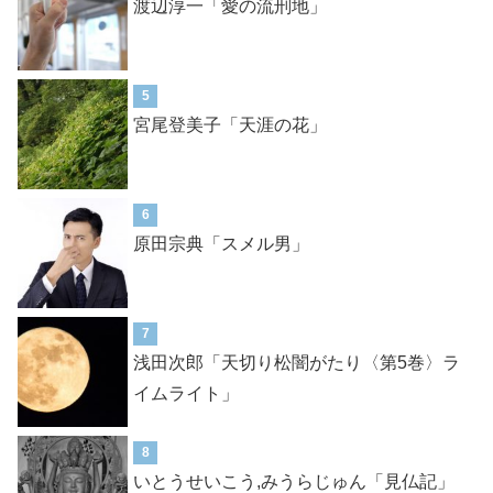
渡辺淳一「愛の流刑地」
5
宮尾登美子「天涯の花」
6
原田宗典「スメル男」
7
浅田次郎「天切り松闇がたり〈第5巻〉ラ
イムライト」
8
いとうせいこう,みうらじゅん「見仏記」