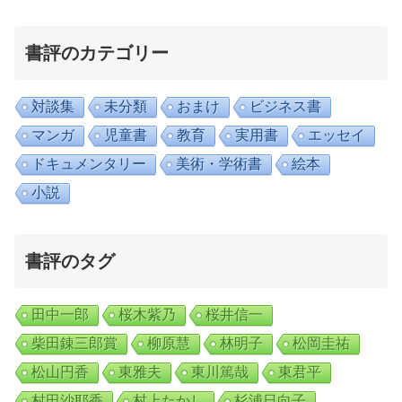
書評のカテゴリー
対談集
未分類
おまけ
ビジネス書
マンガ
児童書
教育
実用書
エッセイ
ドキュメンタリー
美術・学術書
絵本
小説
書評のタグ
田中一郎
桜木紫乃
桜井信一
柴田錬三郎賞
柳原慧
林明子
松岡圭祐
松山円香
東雅夫
東川篤哉
東君平
村田沙耶香
村上たかし
杉浦日向子