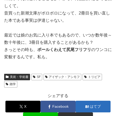
しくて。
昔買った新潮文庫がボロボロになって、2冊目を買い直し
た本である事実は伊達じゃない。
最近では娘のお気に入り本でもあるので、いつか数年後～
数十年後に、3冊目を購入することがあるかも？
きっとその時も、
ボールくわえて尻尾フリフリ
のワンコに
変貌するんです。私も。
美術・学術書
SF
アイザック・アシモフ
トリビア
雑学
シェアする
X
Facebook
はてブ