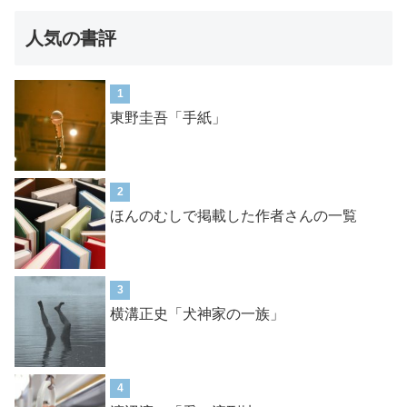
人気の書評
1
東野圭吾「手紙」
2
ほんのむしで掲載した作者さんの一覧
3
横溝正史「犬神家の一族」
4