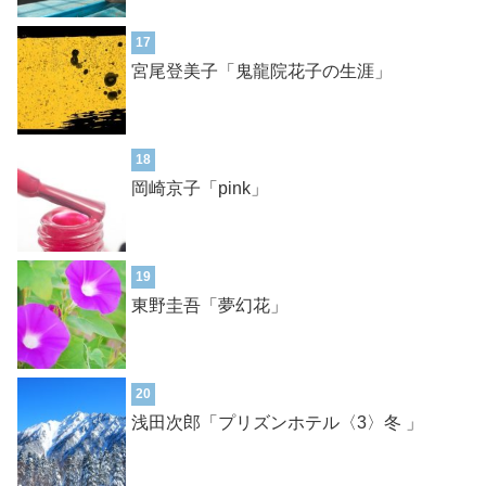
17
宮尾登美子「鬼龍院花子の生涯」
18
岡崎京子「pink」
19
東野圭吾「夢幻花」
20
浅田次郎「プリズンホテル〈3〉冬 」