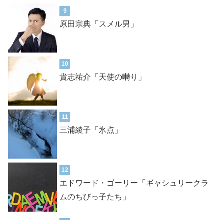
9
原田宗典「スメル男」
10
貴志祐介「天使の囀り」
11
三浦綾子「氷点」
12
エドワード・ゴーリー「ギャシュリークラ
ムのちびっ子たち」