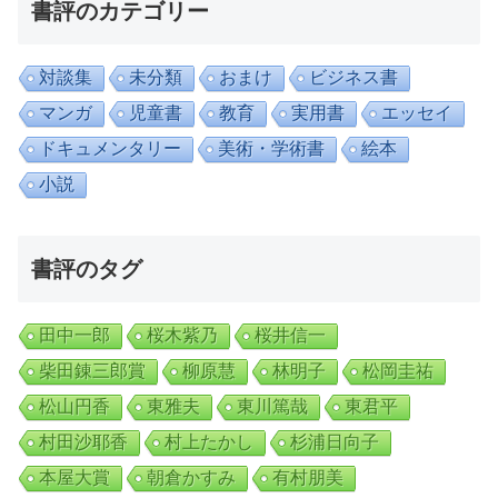
書評のカテゴリー
対談集
未分類
おまけ
ビジネス書
マンガ
児童書
教育
実用書
エッセイ
ドキュメンタリー
美術・学術書
絵本
小説
書評のタグ
田中一郎
桜木紫乃
桜井信一
柴田錬三郎賞
柳原慧
林明子
松岡圭祐
松山円香
東雅夫
東川篤哉
東君平
村田沙耶香
村上たかし
杉浦日向子
本屋大賞
朝倉かすみ
有村朋美