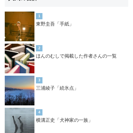
1
東野圭吾「手紙」
2
ほんのむしで掲載した作者さんの一覧
3
三浦綾子「続氷点」
4
横溝正史「犬神家の一族」