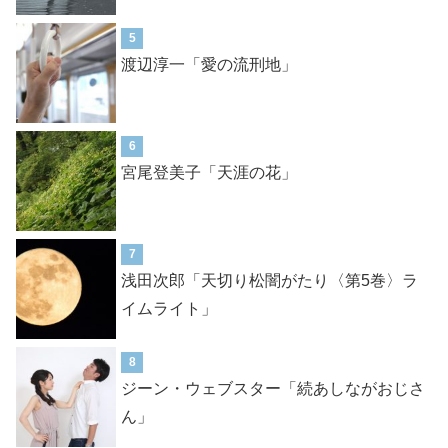
5
渡辺淳一「愛の流刑地」
6
宮尾登美子「天涯の花」
7
浅田次郎「天切り松闇がたり〈第5巻〉ラ
イムライト」
8
ジーン・ウェブスター「続あしながおじさ
ん」