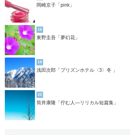
岡崎京子「pink」
18
東野圭吾「夢幻花」
19
浅田次郎「プリズンホテル〈3〉冬 」
20
筒井康隆「佇む人―リリカル短篇集」