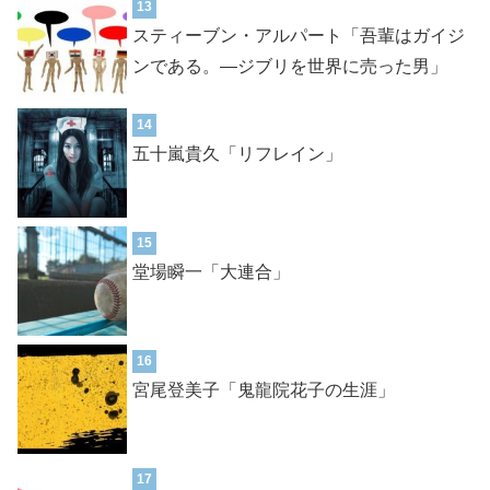
13
スティーブン・アルパート「吾輩はガイジ
ンである。―ジブリを世界に売った男」
14
五十嵐貴久「リフレイン」
15
堂場瞬一「大連合」
16
宮尾登美子「鬼龍院花子の生涯」
17