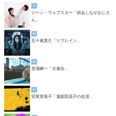
9
ジーン・ウェブスター「続あしながおじさ
ん」
10
五十嵐貴久「リフレイン」
11
堂場瞬一「大連合」
12
宮尾登美子「鬼龍院花子の生涯」