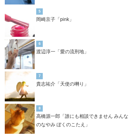
5
岡崎京子「pink」
6
渡辺淳一「愛の流刑地」
7
貴志祐介「天使の囀り」
8
高橋源一郎「誰にも相談できません みんな
のなやみ ぼくのこたえ」