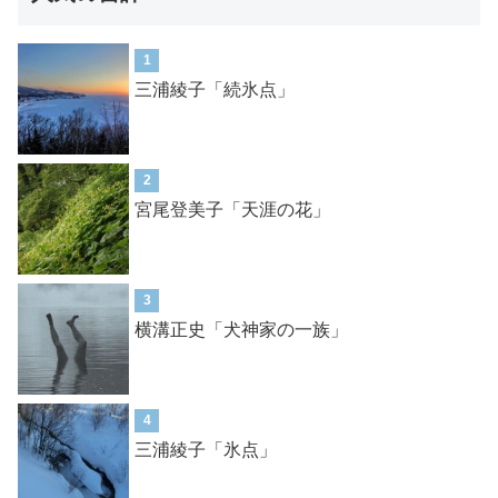
1
三浦綾子「続氷点」
2
宮尾登美子「天涯の花」
3
横溝正史「犬神家の一族」
4
三浦綾子「氷点」