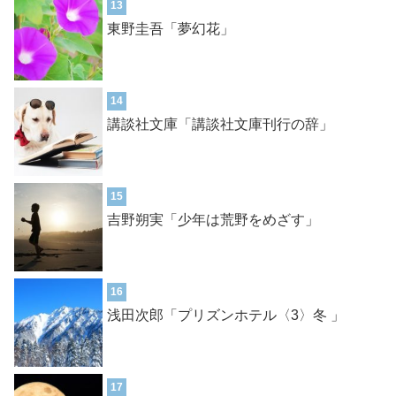
13
東野圭吾「夢幻花」
14
講談社文庫「講談社文庫刊行の辞」
15
吉野朔実「少年は荒野をめざす」
16
浅田次郎「プリズンホテル〈3〉冬 」
17