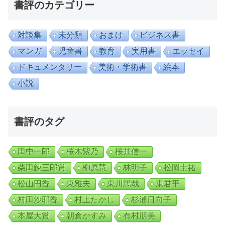
書評のカテゴリー
対談集
未分類
おまけ
ビジネス書
マンガ
児童書
教育
実用書
エッセイ
ドキュメンタリー
美術・学術書
絵本
小説
書評のタグ
田中一郎
桜木紫乃
桜井信一
柴田錬三郎賞
柳原慧
林明子
松岡圭祐
松山円香
東雅夫
東川篤哉
東君平
村田沙耶香
村上たかし
杉浦日向子
本屋大賞
朝倉かすみ
有村朋美