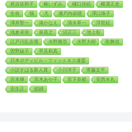
有吉佐和子
椿いずみ
樋口佳絵
横溝正史
生命
猫
犬
瀬戸内寂聴
澤口珠子
澤井聖一
湊かなえ
清水草一
浮世絵
浅倉卓弥
泉昌之
沼正三
池上彰
江戸川乱歩賞
水野雅浩
水野大樹
歌舞伎
曽野綾子
早見和真
日本ボディビル・フィットネス連盟
小説すばる新人賞
小川洋子
寄藤文平
宮本輝
宮木あや子
宮下奈都
安西水丸
安生正
娼婦