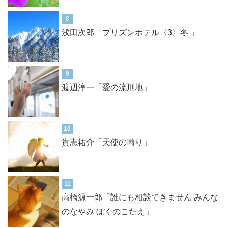
8
浅田次郎「プリズンホテル〈3〉冬 」
9
渡辺淳一「愛の流刑地」
10
貴志祐介「天使の囀り」
11
高橋源一郎「誰にも相談できません みんな
のなやみ ぼくのこたえ」