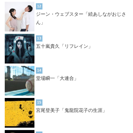
12
ジーン・ウェブスター「続あしながおじさ
ん」
13
五十嵐貴久「リフレイン」
14
堂場瞬一「大連合」
15
宮尾登美子「鬼龍院花子の生涯」