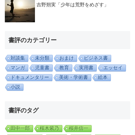
吉野朔実「少年は荒野をめざす」
書評のカテゴリー
対談集
未分類
おまけ
ビジネス書
マンガ
児童書
教育
実用書
エッセイ
ドキュメンタリー
美術・学術書
絵本
小説
書評のタグ
田中一郎
桜木紫乃
桜井信一