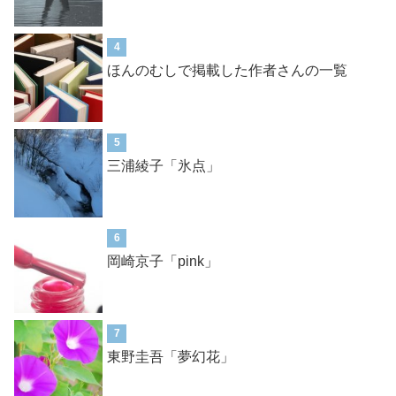
4
ほんのむしで掲載した作者さんの一覧
5
三浦綾子「氷点」
6
岡崎京子「pink」
7
東野圭吾「夢幻花」