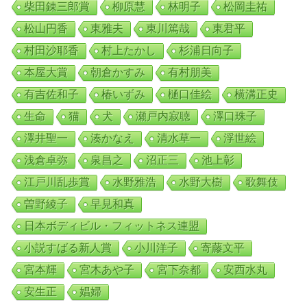
柴田錬三郎賞
柳原慧
林明子
松岡圭祐
松山円香
東雅夫
東川篤哉
東君平
村田沙耶香
村上たかし
杉浦日向子
本屋大賞
朝倉かすみ
有村朋美
有吉佐和子
椿いずみ
樋口佳絵
横溝正史
生命
猫
犬
瀬戸内寂聴
澤口珠子
澤井聖一
湊かなえ
清水草一
浮世絵
浅倉卓弥
泉昌之
沼正三
池上彰
江戸川乱歩賞
水野雅浩
水野大樹
歌舞伎
曽野綾子
早見和真
日本ボディビル・フィットネス連盟
小説すばる新人賞
小川洋子
寄藤文平
宮本輝
宮木あや子
宮下奈都
安西水丸
安生正
娼婦