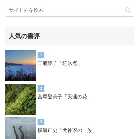
人気の書評
1
三浦綾子「続氷点」
2
宮尾登美子「天涯の花」
3
横溝正史「犬神家の一族」