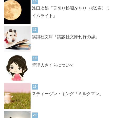
16
浅田次郎「天切り松闇がたり〈第5巻〉ラ
イムライト」
17
講談社文庫「講談社文庫刊行の辞」
18
管理人さくらについて
19
スティーヴン・キング「ミルクマン」
20